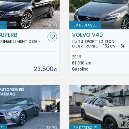
UE
EM DESTAQUE
SUPERB
VOLVO V40
AURIN&KLEMENT DSG -
1.5 T3 SPORT EDITION
GEARTRONIC - 152CV - 5P
2019
81.000 km
23.500
Gasolina
€
UE
EM DESTAQUE