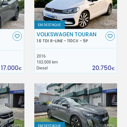
EM DESTAQUE
VOLKSWAGEN TOURAN
1.6 TDI R-LINE - 110CV - 5P
2016
102.000 km
17.000
20.750
Diesel
€
€
EM DESTAQUE