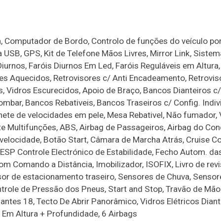
h, Computador de Bordo, Controlo de funções do veículo por
a USB, GPS, Kit de Telefone Mãos Livres, Mirror Link, Siste
 Diurnos, Faróis Diurnos Em Led, Faróis Reguláveis em Altura
res Aquecidos, Retrovisores c/ Anti Encadeamento, Retrovis
os, Vidros Escurecidos, Apoio de Braço, Bancos Dianteiros c/
mbar, Bancos Rebativeis, Bancos Traseiros c/ Config. Indivi
nete de velocidades em pele, Mesa Rebativel, Não fumador, 
 Multifunções, ABS, Airbag de Passageiros, Airbag do Con
 velocidade, Botão Start, Câmara de Marcha Atrás, Cruise Co
ESP Controle Electrónico de Estabilidade, Fecho Autom. da
m Comando a Distância, Imobilizador, ISOFIX, Livro de rev
sor de estacionamento traseiro, Sensores de Chuva, Sensor
ntrole de Pressão dos Pneus, Start and Stop, Travão de Mão
ntes 18, Tecto De Abrir Panorâmico, Vidros Elétricos Diant. 
 Em Altura + Profundidade, 6 Airbags