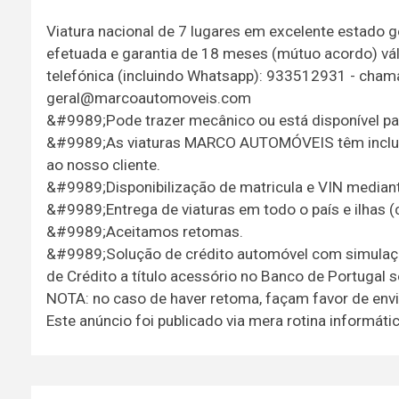
Viatura nacional de 7 lugares em excelente estado 
efetuada e garantia de 18 meses (mútuo acordo) vá
telefónica (incluindo Whatsapp): 933512931 - chamad
geral@marcoautomoveis.com
&#9989;Pode trazer mecânico ou está disponível par
&#9989;As viaturas MARCO AUTOMÓVEIS têm incluído
ao nosso cliente.
&#9989;Disponibilização de matricula e VIN mediante 
&#9989;Entrega de viaturas em todo o país e ilhas 
&#9989;Aceitamos retomas.
&#9989;Solução de crédito automóvel com simulação
de Crédito a título acessório no Banco de Portugal 
NOTA: no caso de haver retoma, façam favor de enviar
Este anúncio foi publicado via mera rotina informá