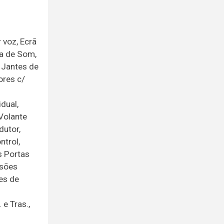
 voz, Ecrã
ma de Som,
, Jantes de
ores c/
dual,
Volante
dutor,
ntrol,
s Portas
isões
es de
e Tras.,