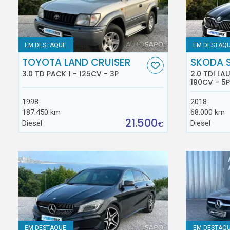
EM DESTAQUE
EM DESTAQ
TOYOTA LAND CRUISER
SKODA 
3.0 TD PACK 1 - 125CV - 3P
2.0 TDI L
190CV - 5P
1998
2018
187.450 km
68.000 km
21.500
Diesel
Diesel
€
EM DESTAQUE
EM DESTAQ