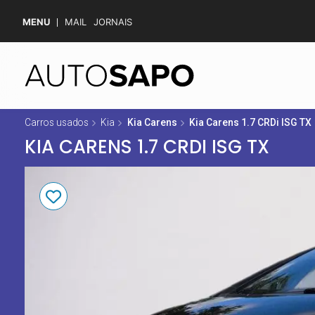
MENU
MAIL
JORNAIS
Carros usados
Kia
Kia Carens
Kia Carens 1.7 CRDi ISG TX
KIA CARENS 1.7 CRDI ISG TX