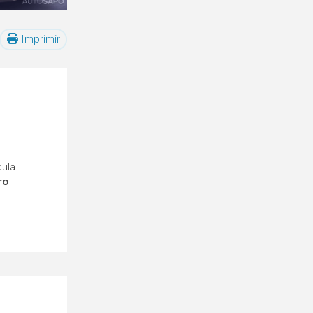
Imprimir
cula
ro