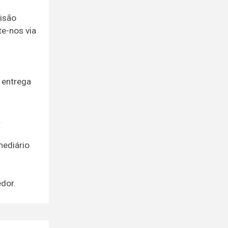
visão
e-nos via
 entrega
.
mediário
dor.