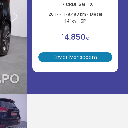
1.7 CRDI ISG TX
2017
178.483 km
Diesel
141cv
5P
14.850
€
Enviar Mensagem