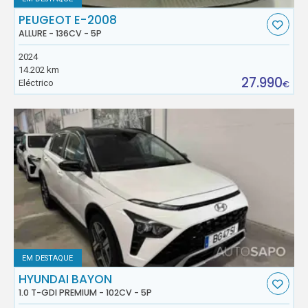
PEUGEOT E-2008
ALLURE - 136CV - 5P
2024
14.202 km
27.990
Eléctrico
€
EM DESTAQUE
HYUNDAI BAYON
1.0 T-GDI PREMIUM - 102CV - 5P