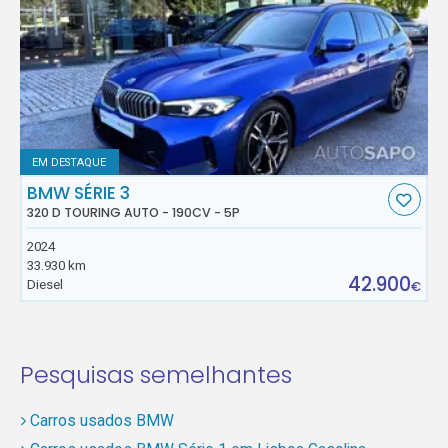
EM DESTAQUE
BMW SÉRIE 3
320 D TOURING AUTO - 190CV - 5P
2024
33.930 km
42.900
Diesel
€
Pesquisas semelhantes
Carros usados BMW