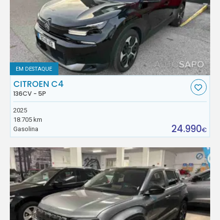
EM DESTAQUE
CITROEN C4
136CV - 5P
2025
18.705 km
24.990
Gasolina
€