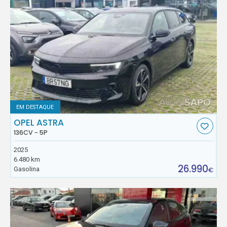
EM DESTAQUE
OPEL ASTRA
136CV - 5P
2025
6.480 km
26.990
Gasolina
€