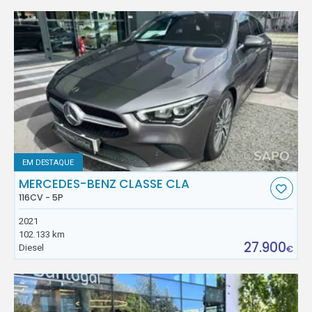
EM DESTAQUE
MERCEDES-BENZ CLASSE CLA
116CV - 5P
2021
102.133 km
27.900
Diesel
€