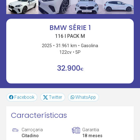
BMW SÉRIE 1
116 I PACK M
2025
31.961 km
Gasolina
122cv
5P
32.900
€
Facebook
Twitter
WhatsApp
Características
Carroçaria
Garantia
Citadino
18 meses