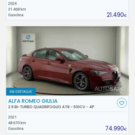
2024
31.468 km
21.490
Gasolina
€
EM DESTAQUE
ALFA ROMEO GIULIA
2.9 BI-TURBO QUADRIFOGLIO AT8 - 510CV - 4P
2021
48.670 km
74.990
Gasolina
€