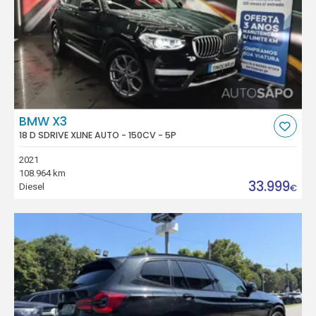
BMW X3
18 D SDRIVE XLINE AUTO - 150CV - 5P
2021
108.964 km
33.999
Diesel
€