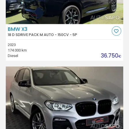
BMW X3
18 D SDRIVE PACK M AUTO - 150CV - 5P
2023
174.000 km
36.750
Diesel
€