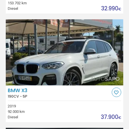
153.702 km
32.990
Diesel
€
BMW X3
190CV - 5P
2019
92.000 km
37.900
Diesel
€