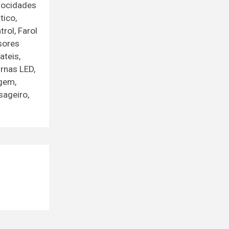
elocidades
tico,
rol, Farol
sores
ateis,
rnas LED,
agem,
sageiro,