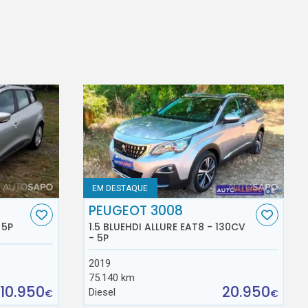
EM DESTAQUE
PEUGEOT 3008
 5P
1.5 BLUEHDI ALLURE EAT8 - 130CV
- 5P
2019
75.140 km
10.950
20.950
Diesel
€
€