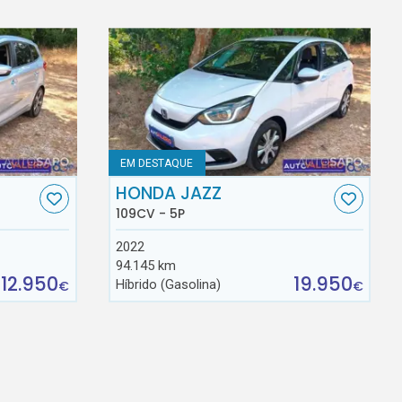
EM DESTAQUE
HONDA JAZZ
109CV - 5P
2022
94.145 km
12.950
19.950
Híbrido (Gasolina)
€
€