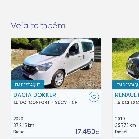
Veja também
EM DESTAQUE
EM DESTAQ
DACIA DOKKER
RENAUL
1.5 DCI CONFORT - 95CV - 5P
1.5 DCI EX
2020
2019
37.215 km
35.775 km
17.450
Diesel
Diesel
€