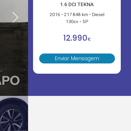
1.6 DCI TEKNA
2016
217.848 km
Diesel
130cv
5P
12.990
€
Enviar Mensagem