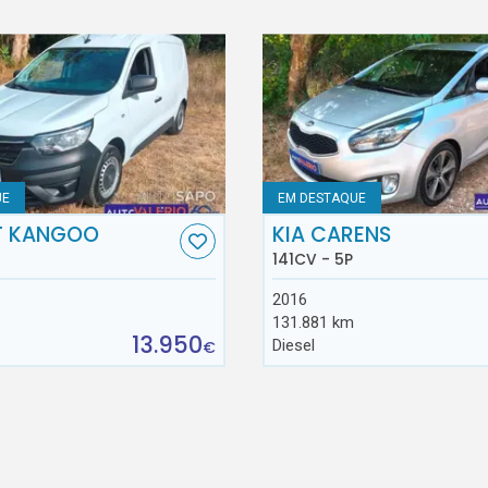
UE
EM DESTAQUE
T KANGOO
KIA CARENS
141CV - 5P
2016
131.881 km
13.950
Diesel
€