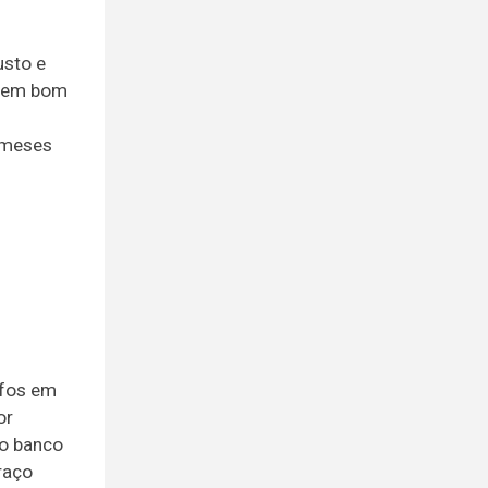
usto e
e em bom
8 meses
ofos em
or
do banco
raço