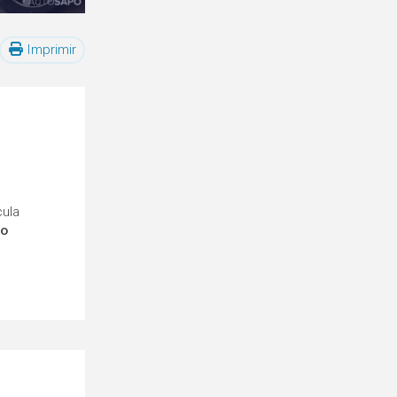
Imprimir
cula
ro