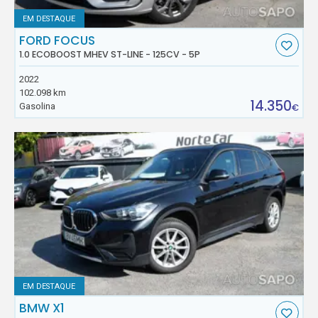
EM DESTAQUE
FORD FOCUS
1.0 ECOBOOST MHEV ST-LINE - 125CV - 5P
2022
102.098 km
14.350
Gasolina
€
EM DESTAQUE
BMW X1