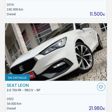
2016
242.000 km
11.500
Diesel
€
EM DESTAQUE
SEAT LEON
2.0 TDI FR - 115CV - 5P
2022
54.000 km
21.980
Diesel
€