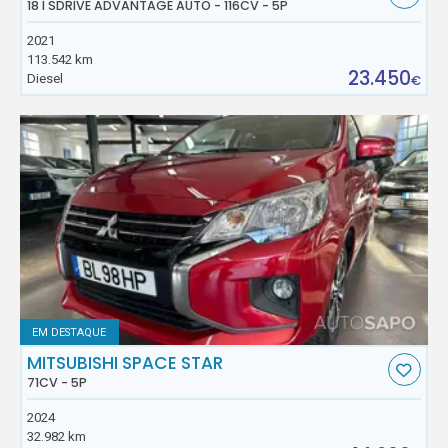
18 I SDRIVE ADVANTAGE AUTO - 116CV - 5P
2021
113.542 km
23.450
Diesel
€
EM DESTAQUE
MITSUBISHI SPACE STAR
71CV - 5P
2024
32.982 km