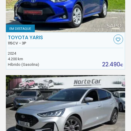
EM DESTAQUE
TOYOTA YARIS
115CV - 3P
2024
4.200 km
22.490
Híbrido (Gasolina)
€