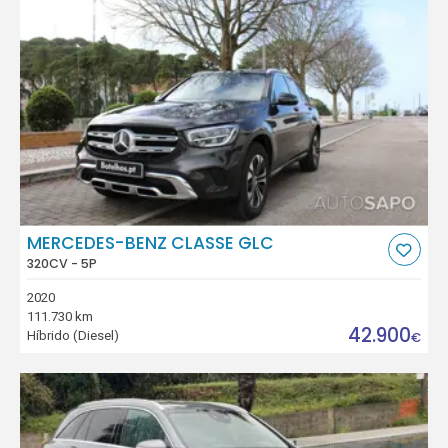
MERCEDES-BENZ CLASSE GLC
320CV - 5P
2020
111.730 km
42.900
Híbrido (Diesel)
€