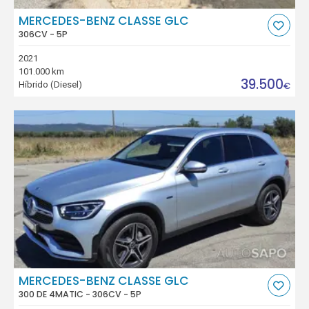
MERCEDES-BENZ CLASSE GLC
306CV - 5P
2021
101.000 km
39.500
Híbrido (Diesel)
€
MERCEDES-BENZ CLASSE GLC
300 DE 4MATIC - 306CV - 5P