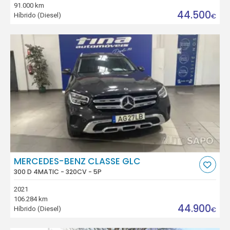
91.000 km
44.500
Híbrido (Diesel)
€
MERCEDES-BENZ CLASSE GLC
300 D 4MATIC - 320CV - 5P
2021
106.284 km
44.900
Híbrido (Diesel)
€