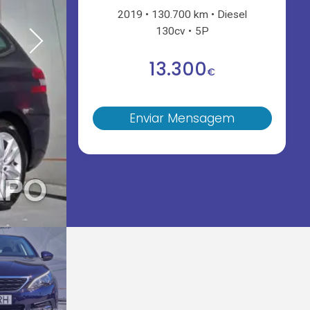
2019
130.700 km
Diesel
130cv
5P
13.300
€
Enviar Mensagem