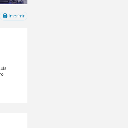
Imprimir
cula
ro