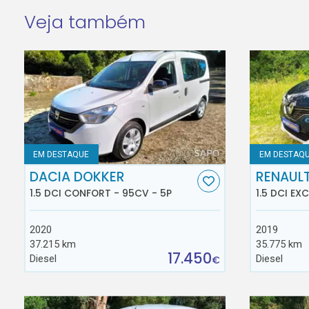
Veja também
EM DESTAQUE
EM DESTAQ
DACIA DOKKER
RENAUL
1.5 DCI CONFORT - 95CV - 5P
1.5 DCI EX
2020
2019
37.215 km
35.775 km
17.450
Diesel
Diesel
€