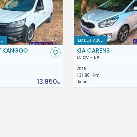
UE
EM DESTAQUE
T KANGOO
KIA CARENS
141CV - 5P
2016
131.881 km
13.950
Diesel
€