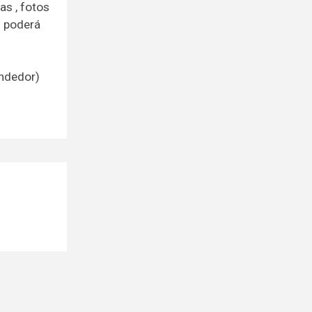
s , fotos
m poderá
endedor)