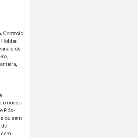
h, Controlo
 Holder,
sinais de
iro,
anteira,
de
ja o nosso
de Pós-
da ou sem
 de
o sem