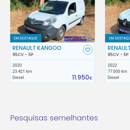
EM DESTAQUE
EM DESTAQ
RENAULT KANGOO
RENAUL
95CV - 5P
95CV - 5P
2020
2022
23.421 km
77.000 km
11.950
Diesel
Diesel
€
Pesquisas semelhantes