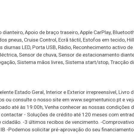
dianteiro, Apoio de braço traseiro, Apple CarPlay, Bluetoot
s pneus, Cruise Control, Ecrã táctil, Estofos em tecido, Hill
es diurnas LED, Porta USB, Rádio, Reconhecimento activo de 
léctrica, Sensor de chuva, Sensor de estacionamento diante
ação, Sistema mãos livres, Sistema start/stop, Tracção di
ente Estado Geral, Interior e Exterior irrepreensível, Livro 
-nos ou consulte o nosso site em www.segmentunico.pt e ve
ábado até às 19:00h, Venha conhecer as nossas condições 
s contactar - Soluções de crédito até 120 meses com entra
de cidadão. -3 últimos recibos de vencimento. -Comprovativo
IB -Podemos solicitar pré-aprovação do seu financiament