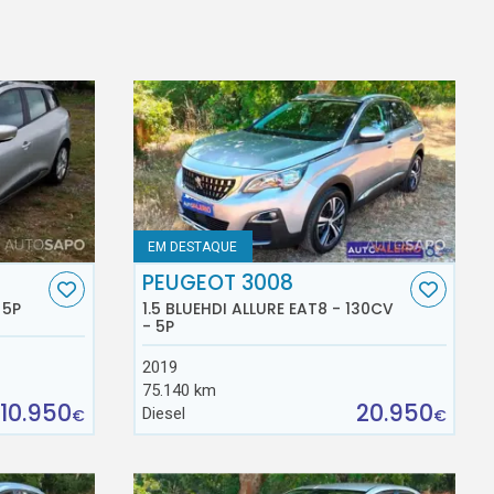
EM DESTAQUE
PEUGEOT 3008
 5P
1.5 BLUEHDI ALLURE EAT8 - 130CV
- 5P
2019
75.140 km
10.950
20.950
Diesel
€
€