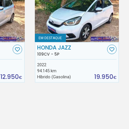
EM DESTAQUE
HONDA JAZZ
109CV - 5P
2022
94.145 km
12.950
19.950
Híbrido (Gasolina)
€
€