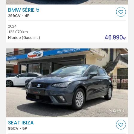
BMW SÉRIE 5
299CV - 4P
2024
122.070 km
46.990
Híbrido (Gasolina)
€
SEAT IBIZA
95CV - 5P