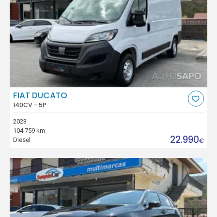
FIAT DUCATO
140CV - 5P
2023
104.759 km
22.990
Diesel
€