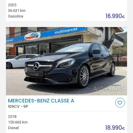
2025
36.631 km
16.990
Gasolina
€
MERCEDES-BENZ CLASSE A
109CV - 5P
2018
150.663 km
18.990
Diesel
€