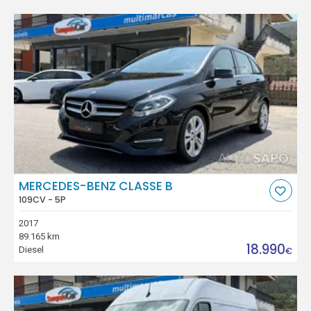
MERCEDES-BENZ CLASSE B
109CV - 5P
2017
89.165 km
18.990
Diesel
€