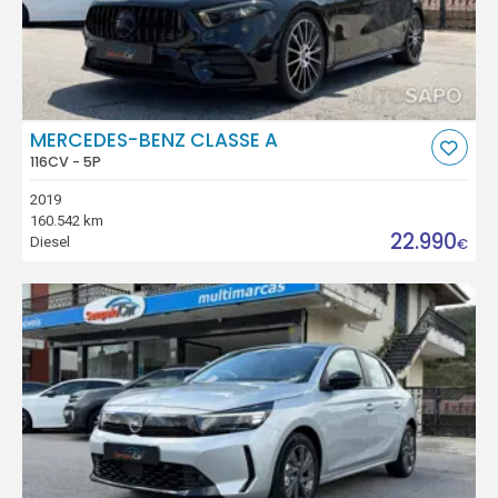
MERCEDES-BENZ CLASSE A
116CV - 5P
2019
160.542 km
22.990
Diesel
€