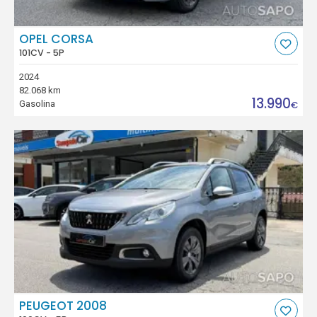
OPEL CORSA
101CV - 5P
2024
82.068 km
13.990
Gasolina
€
PEUGEOT 2008