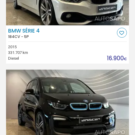
BMW SÉRIE 4
184CV - 5P
2015
331.707 km
16.900
Diesel
€