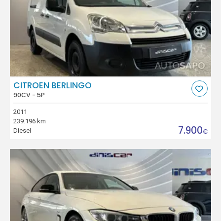
CITROEN BERLINGO
90CV - 5P
2011
239.196 km
7.900
Diesel
€