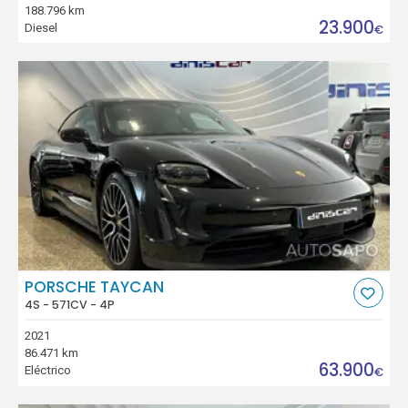
188.796 km
23.900
Diesel
€
PORSCHE TAYCAN
4S - 571CV - 4P
2021
86.471 km
63.900
Eléctrico
€