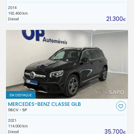
2014
192.400 km
21.300
Diesel
€
EM DESTAQUE
MERCEDES-BENZ CLASSE GLB
116CV - 5P
2021
114.000 km
35.700
Diesel
€