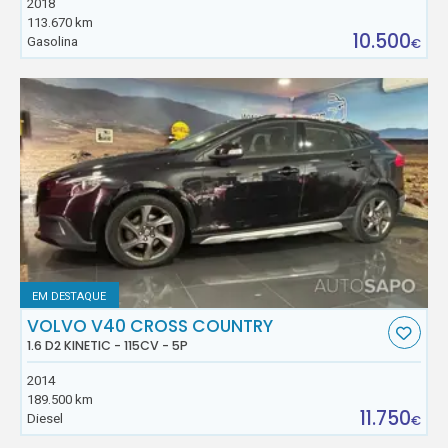
2018
113.670 km
10.500
Gasolina
€
EM DESTAQUE
VOLVO V40 CROSS COUNTRY
1.6 D2 KINETIC - 115CV - 5P
2014
189.500 km
11.750
Diesel
€