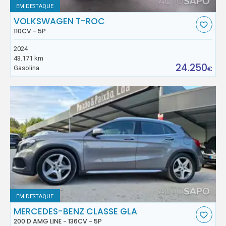
EM DESTAQUE
VOLKSWAGEN T-ROC
110CV - 5P
2024
43.171 km
24.250
Gasolina
€
EM DESTAQUE
MERCEDES-BENZ CLASSE GLA
200 D AMG LINE - 136CV - 5P