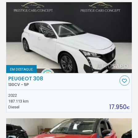
EM DESTAQUE
PEUGEOT 308
130CV - 5P
2022
187.113 km
17.950
Diesel
€