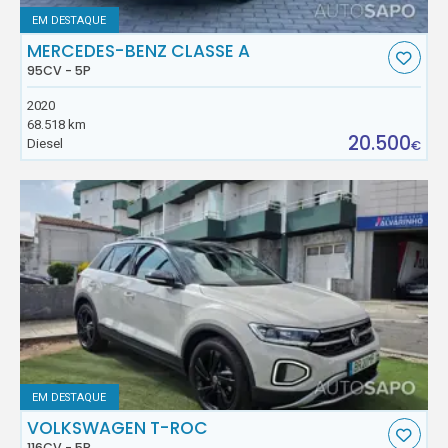
EM DESTAQUE
MERCEDES-BENZ CLASSE A
95CV - 5P
2020
68.518 km
20.500
Diesel
€
EM DESTAQUE
VOLKSWAGEN T-ROC
116CV - 5P