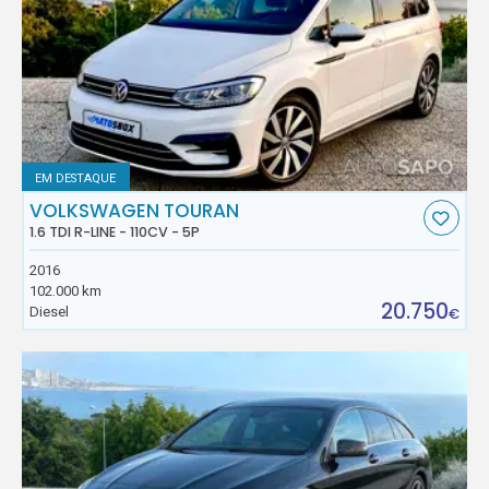
EM DESTAQUE
VOLKSWAGEN TOURAN
1.6 TDI R-LINE - 110CV - 5P
2016
102.000 km
20.750
Diesel
€