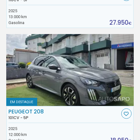
2025
13.000 km
27.950
Gasolina
€
EM DESTAQUE
PEUGEOT 208
101CV - 5P
2025
12.000 km