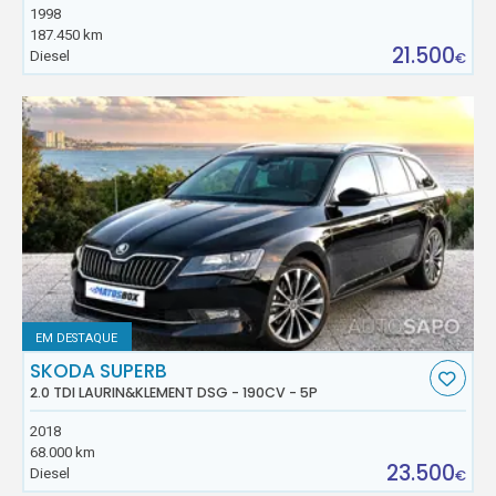
1998
187.450 km
21.500
Diesel
€
EM DESTAQUE
SKODA SUPERB
2.0 TDI LAURIN&KLEMENT DSG - 190CV - 5P
2018
68.000 km
23.500
Diesel
€