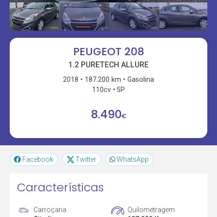
PEUGEOT 208
1.2 PURETECH ALLURE
2018
187.200 km
Gasolina
110cv
5P
8.490
€
Facebook
Twitter
WhatsApp
Características
Carroçaria
Quilometragem