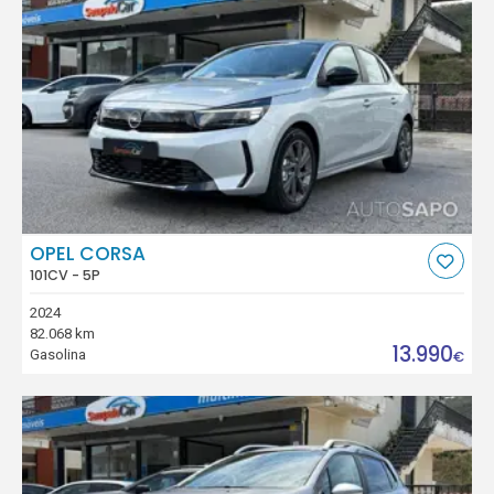
OPEL CORSA
101CV - 5P
2024
82.068 km
13.990
Gasolina
€