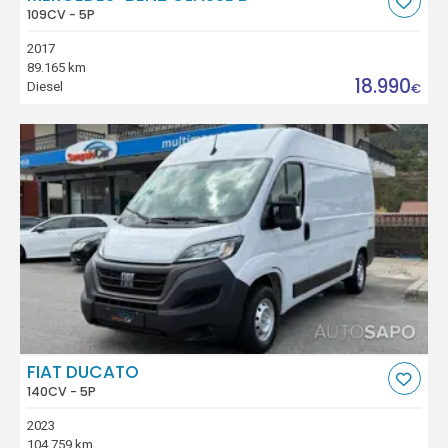
109CV - 5P
2017
89.165 km
18.990
Diesel
€
FIAT DUCATO
140CV - 5P
2023
104.759 km