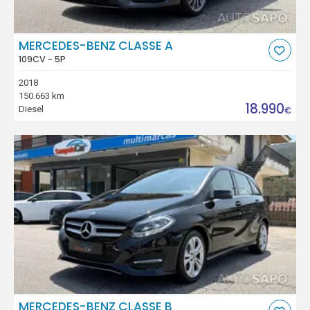
MERCEDES-BENZ CLASSE A
109CV - 5P
2018
150.663 km
18.990
Diesel
€
MERCEDES-BENZ CLASSE B