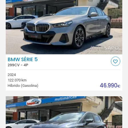
BMW SÉRIE 5
299CV - 4P
2024
122.070 km
46.990
Híbrido (Gasolina)
€