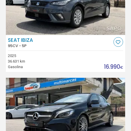
SEAT IBIZA
95CV - 5P
2025
36.631 km
16.990
Gasolina
€