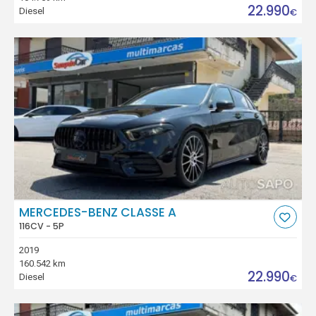
22.990
Diesel
€
MERCEDES-BENZ CLASSE A
116CV - 5P
2019
160.542 km
22.990
Diesel
€