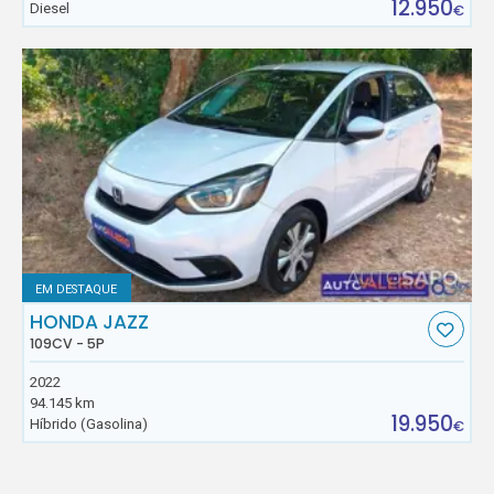
12.950
Diesel
€
EM DESTAQUE
HONDA JAZZ
109CV - 5P
2022
94.145 km
19.950
Híbrido (Gasolina)
€