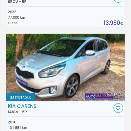
95CV - 5P
2022
77.000 km
13.950
Diesel
€
EM DESTAQUE
KIA CARENS
141CV - 5P
2016
131.881 km