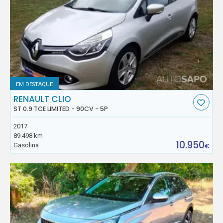
EM DESTAQUE
RENAULT CLIO
ST 0.9 TCE LIMITED - 90CV - 5P
2017
89.498 km
10.950
Gasolina
€