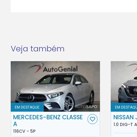
Veja também
EM DESTAQUE
EM DESTAQ
MERCEDES-BENZ CLASSE
NISSAN 
A
1.0 DIG-T 
116CV - 5P