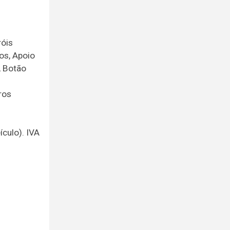
róis
cos, Apoio
, Botão
ros
culo). IVA