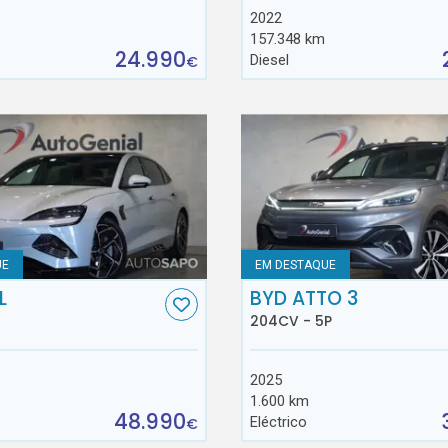
2022
157.348 km
24.990
Diesel
€
UE
EM DESTAQUE
L
BYD ATTO 3
204CV - 5P
2025
1.600 km
48.990
Eléctrico
€