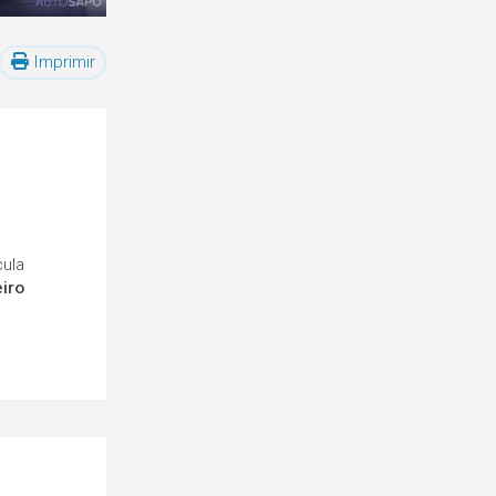
Imprimir
cula
eiro