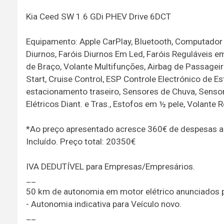
Kia Ceed SW 1.6 GDi PHEV Drive 6DCT
Equipamento: Apple CarPlay, Bluetooth, Computador d
Diurnos, Faróis Diurnos Em Led, Faróis Reguláveis em
de Braço, Volante Multifunções, Airbag de Passagei
Start, Cruise Control, ESP Controle Electrónico de E
estacionamento traseiro, Sensores de Chuva, Sensor
Elétricos Diant. e Tras., Estofos em ½ pele, Volante
*Ao preço apresentado acresce 360€ de despesas admi
Incluído. Preço total: 20350€
IVA DEDUTÍVEL para Empresas/Empresários.
__
50 km de autonomia em motor elétrico anunciados 
- Autonomia indicativa para Veículo novo.
__