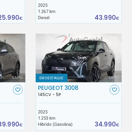
2025
1.267 km
25.990
43.990
Diesel
€
€
EM DESTAQUE
PEUGEOT 3008
145CV - 5P
2025
1.253 km
39.990
34.990
Híbrido (Gasolina)
€
€