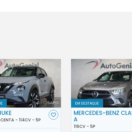
UE
EM DESTAQUE
JUKE
MERCEDES-BENZ CLA
A
ACENTA - 114CV - 5P
116CV - 5P