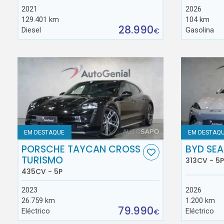
2021
2026
129.401 km
104 km
28.990
Diesel
Gasolina
€
EM DESTAQUE
EM DESTAQ
PORSCHE TAYCAN CROSS
BYD SEA
TURISMO
313CV - 5P
435CV - 5P
2023
2026
26.759 km
1.200 km
79.990
Eléctrico
Eléctrico
€