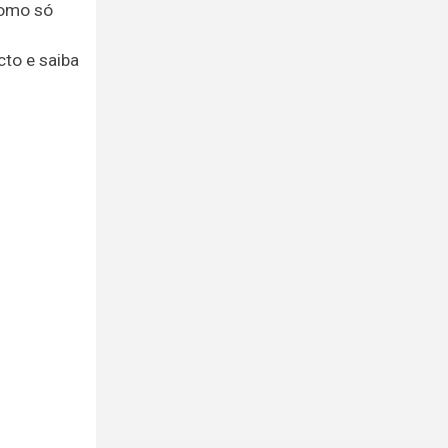
como só
to e saiba