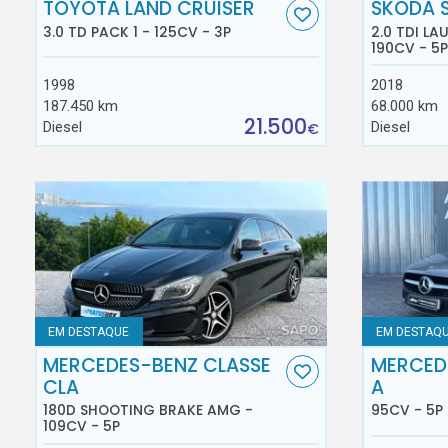
TOYOTA LAND CRUISER
SKODA 
3.0 TD PACK 1 - 125CV - 3P
2.0 TDI L
190CV - 5P
1998
2018
187.450 km
68.000 km
21.500
Diesel
Diesel
€
EM DESTAQUE
EM DESTAQ
MERCEDES-BENZ CLASSE
MERCED
CLA
A
180D SHOOTING BRAKE AMG -
95CV - 5P
109CV - 5P