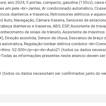
re, ano 2024, 5 portas, compacto, gasolina (130cv), caixa
ões em pele.<br>Jantes, Ar condicionado automático, Cruise
tricos dianteiros e traseiros, Retrovisores elétricos e aquec
roid Auto, Navegação, Câmara traseira, Sensores de estacio
de cabeça dianteiros e traseiros, ABS, ESP, Assistente de tra
onhecimento de sinais de trânsito, Assistente de máximos
), Direção assistida, Sensor de chuva, Descanso de braço d
 automática, Regulação lombar elétrica condutor.<br>Con
Kms: 52.000</p><p><br>Auto21 (todos os dados necessi
Todas as informações presentes neste anúncio devem ser
21 (todos os dados necessitam ser confirmados junto do v