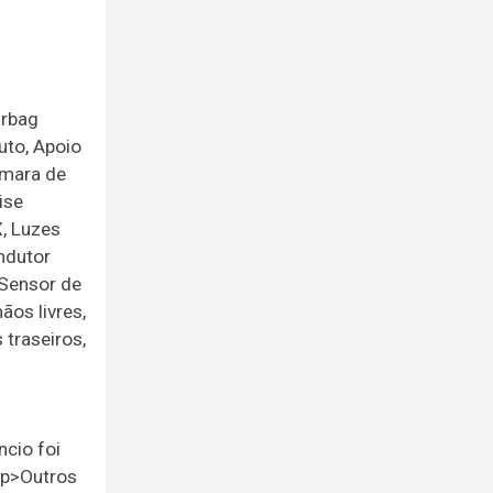
irbag
uto, Apoio
âmara de
ise
X, Luzes
ndutor
 Sensor de
os livres,
 traseiros,
cio foi
<p>Outros