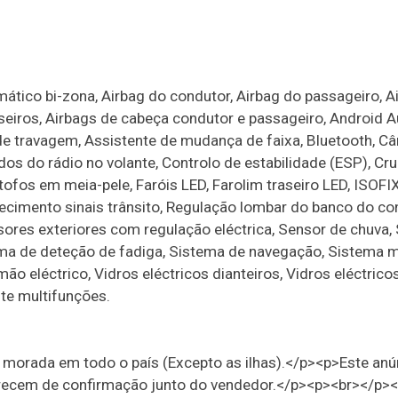
ático bi-zona, Airbag do condutor, Airbag do passageiro, A
aseiros, Airbags de cabeça condutor e passageiro, Android A
o de travagem, Assistente de mudança de faixa, Bluetooth, C
 do rádio no volante, Controlo de estabilidade (ESP), Cru
Estofos em meia-pele, Faróis LED, Farolim traseiro LED, ISOFI
ecimento sinais trânsito, Regulação lombar do banco do co
isores exteriores com regulação eléctrica, Sensor de chuva,
ma de deteção de fadiga, Sistema de navegação, Sistema mã
o eléctrico, Vidros eléctricos dianteiros, Vidros eléctricos
nte multifunções.
morada em todo o país (Excepto as ilhas).</p><p>Este anún
carecem de confirmação junto do vendedor.</p><p><br></p>