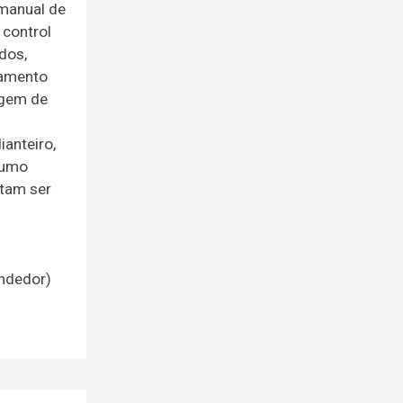
 manual de
 control
idos,
namento
vagem de
ianteiro,
sumo
tam ser
endedor)