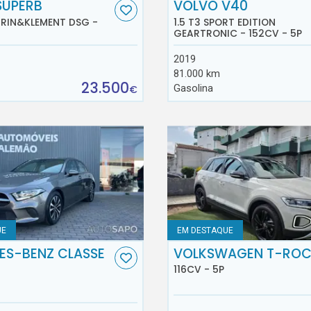
SUPERB
VOLVO V40
AURIN&KLEMENT DSG -
1.5 T3 SPORT EDITION
GEARTRONIC - 152CV - 5P
2019
81.000 km
23.500
Gasolina
€
UE
EM DESTAQUE
ES-BENZ CLASSE
VOLKSWAGEN T-RO
116CV - 5P