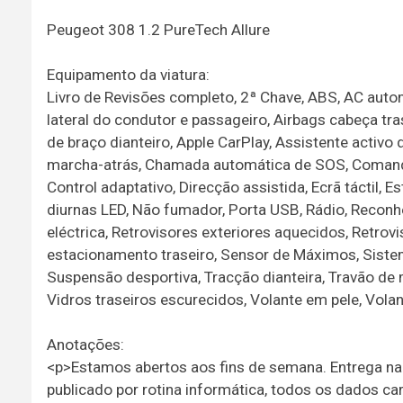
Peugeot 308 1.2 PureTech Allure
Equipamento da viatura:
Livro de Revisões completo, 2ª Chave, ABS, AC autom
lateral do condutor e passageiro, Airbags cabeça tr
de braço dianteiro, Apple CarPlay, Assistente activ
marcha-atrás, Chamada automática de SOS, Comandos
Control adaptativo, Direcção assistida, Ecrã táctil, 
diurnas LED, Não fumador, Porta USB, Rádio, Reconh
eléctrica, Retrovisores exteriores aquecidos, Retrov
estacionamento traseiro, Sensor de Máximos, Siste
Suspensão desportiva, Tracção dianteira, Travão de mã
Vidros traseiros escurecidos, Volante em pele, Vola
Anotações:
<p>Estamos abertos aos fins de semana. Entrega na 
publicado por rotina informática, todos os dados 