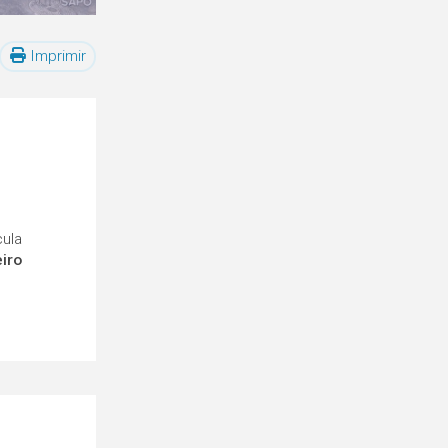
Imprimir
cula
eiro