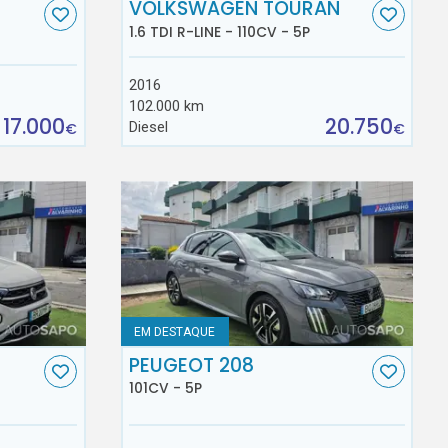
VOLKSWAGEN TOURAN
1.6 TDI R-LINE - 110CV - 5P
2016
102.000 km
17.000
20.750
Diesel
€
€
EM DESTAQUE
C
PEUGEOT 208
101CV - 5P