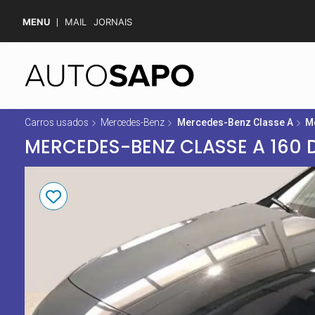
MENU
MAIL
JORNAIS
Carros usados
Mercedes-Benz
Mercedes-Benz Classe A
M
MERCEDES-BENZ CLASSE A 160 D