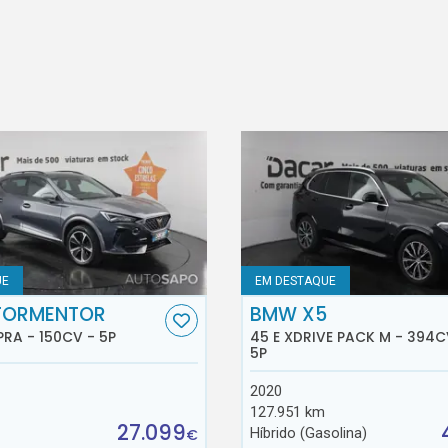
UE
EM DESTAQUE
FORMENTOR
BMW X5
PRA - 150CV - 5P
45 E XDRIVE PACK M - 394C
5P
2020
127.951 km
27.099
Híbrido (Gasolina)
€