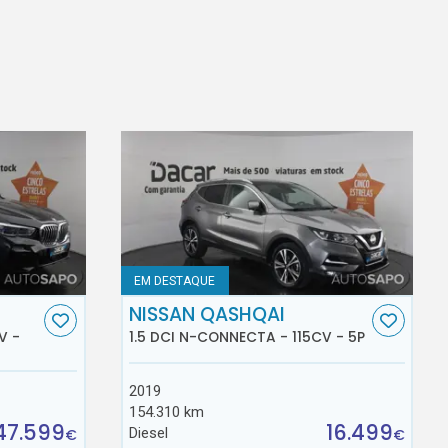
EM DESTAQUE
NISSAN QASHQAI
V -
1.5 DCI N-CONNECTA - 115CV - 5P
2019
154.310 km
47.599
16.499
Diesel
€
€