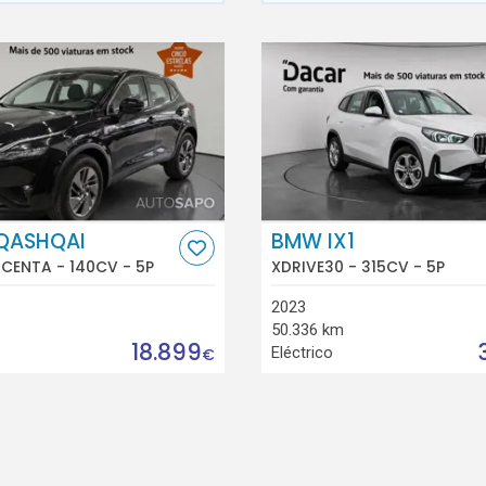
 QASHQAI
BMW IX1
ACENTA - 140CV - 5P
XDRIVE30 - 315CV - 5P
2023
50.336 km
18.899
Eléctrico
€