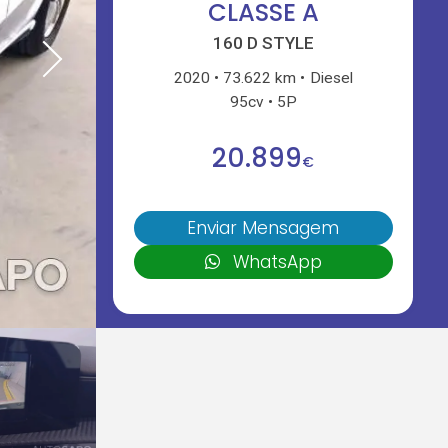
CLASSE A
160 D STYLE
2020
73.622 km
Diesel
95cv
5P
20.899
€
Enviar Mensagem
WhatsApp