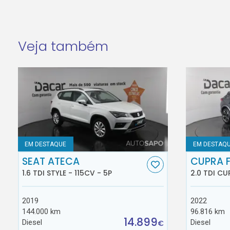
Veja também
EM DESTAQUE
EM DESTAQ
SEAT ATECA
CUPRA 
1.6 TDI STYLE - 115CV - 5P
2.0 TDI CU
2019
2022
144.000 km
96.816 km
14.899
Diesel
Diesel
€