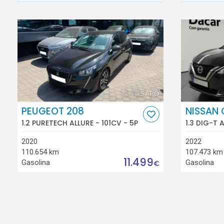
PEUGEOT 208
NISSAN
1.2 PURETECH ALLURE - 101CV - 5P
1.3 DIG-T 
2020
2022
110.654 km
107.473 km
11.499
Gasolina
Gasolina
€