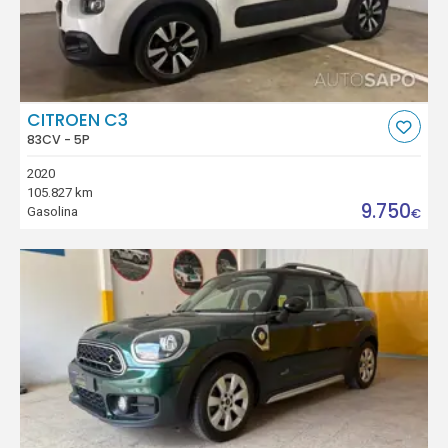
CITROEN C3
83CV - 5P
2020
105.827 km
9.750
Gasolina
€