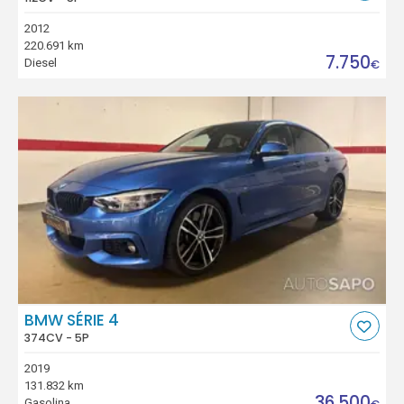
2012
220.691 km
7.750
Diesel
€
BMW SÉRIE 4
374CV - 5P
2019
131.832 km
36.500
Gasolina