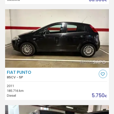
€
FIAT PUNTO
85CV - 5P
2011
185.716 km
5.750
Diesel
€