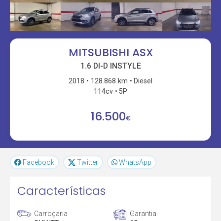
MITSUBISHI ASX
1.6 DI-D INSTYLE
2018
128.868 km
Diesel
114cv
5P
16.500
€
Facebook
Twitter
WhatsApp
Características
Carroçaria
Garantia