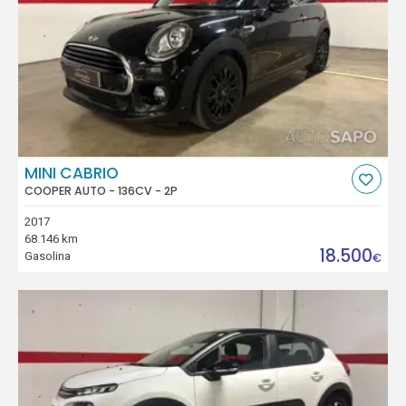
MINI CABRIO
COOPER AUTO - 136CV - 2P
2017
68.146 km
18.500
Gasolina
€