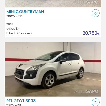
MINI COUNTRYMAN
136CV - 5P
2018
94.227 km
20.750
Híbrido (Gasolina)
€
PEUGEOT 3008
112CV - 5P