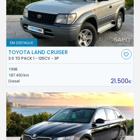
EM DESTAQUE
TOYOTA LAND CRUISER
3.0 TD PACK 1 - 125CV - 3P
1998
187.450 km
21.500
Diesel
€