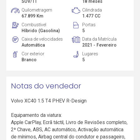
SUV/TT
18 meses
Quilometragem
Cilindrada
67.899 Km
1.477 CC
Combustível
Portas
Híbrido (Gasolina)
5
Caixa de velocidades
Data da Matrícula
Automática
2021 - Fevereiro
Cor exterior
Lugares
Branco
5
Notas do vendedor
Volvo XC40 1.5 T4 PHEV R-Design
Equipamento da viatura:
Apple CarPlay, Ecrã táctil, Livro de Revisões completo,
2ª Chave, ABS, AC automático, Activação automática
de mínimos, Airbag central do condutor e passageiro,