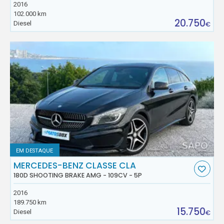
2016
102.000 km
20.750
Diesel
€
EM DESTAQUE
MERCEDES-BENZ CLASSE CLA
180D SHOOTING BRAKE AMG - 109CV - 5P
2016
189.750 km
15.750
Diesel
€