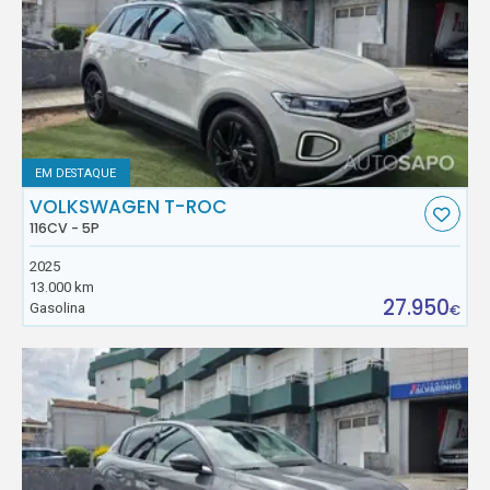
EM DESTAQUE
VOLKSWAGEN T-ROC
116CV - 5P
2025
13.000 km
27.950
Gasolina
€