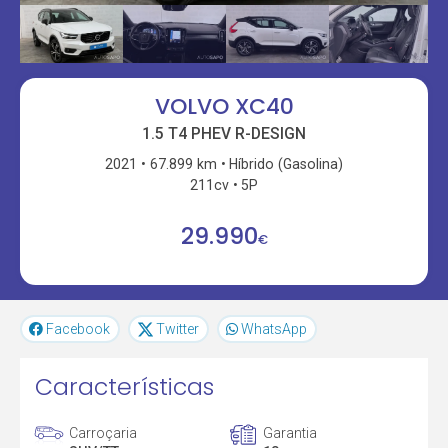
VOLVO XC40
1.5 T4 PHEV R-DESIGN
2021
67.899 km
Híbrido (Gasolina)
211cv
5P
29.990
€
Facebook
Twitter
WhatsApp
Características
Carroçaria
Garantia