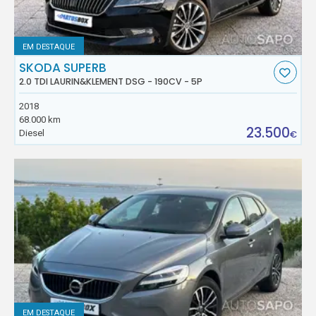
EM DESTAQUE
SKODA SUPERB
2.0 TDI LAURIN&KLEMENT DSG - 190CV - 5P
2018
68.000 km
23.500
Diesel
€
EM DESTAQUE