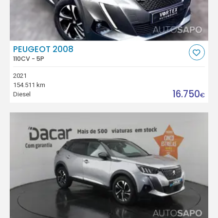
PEUGEOT 2008
110CV - 5P
2021
154.511 km
16.750
Diesel
€