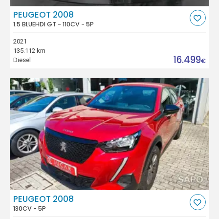
PEUGEOT 2008
1.5 BLUEHDI GT - 110CV - 5P
2021
135.112 km
16.499
Diesel
€
PEUGEOT 2008
130CV - 5P