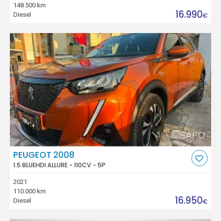
148.500 km
16.990
Diesel
€
PEUGEOT 2008
1.5 BLUEHDI ALLURE - 110CV - 5P
2021
110.000 km
16.950
Diesel
€