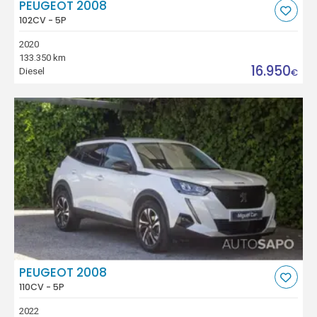
PEUGEOT 2008
102CV - 5P
2020
133.350 km
16.950
Diesel
€
PEUGEOT 2008
110CV - 5P
2022