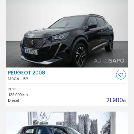
PEUGEOT 2008
130CV - 5P
2023
122.000 km
21.900
Diesel
€