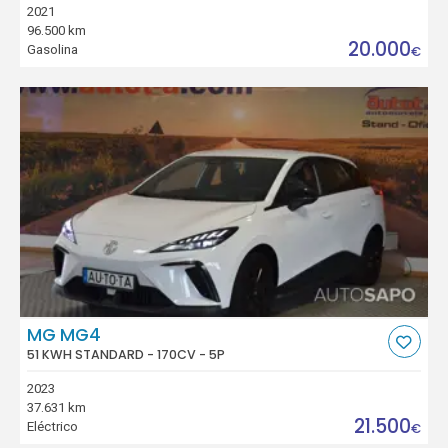
2021
96.500 km
20.000
Gasolina
€
MG MG4
51 KWH STANDARD - 170CV - 5P
2023
37.631 km
21.500
Eléctrico
€