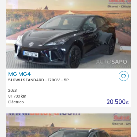
MG MG4
51 KWH STANDARD - 170CV - 5P
2023
81.700 km
20.500
Eléctrico
€