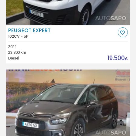
PEUGEOT EXPERT
102CV - 5P
2021
23.800 km
19.500
Diesel
€