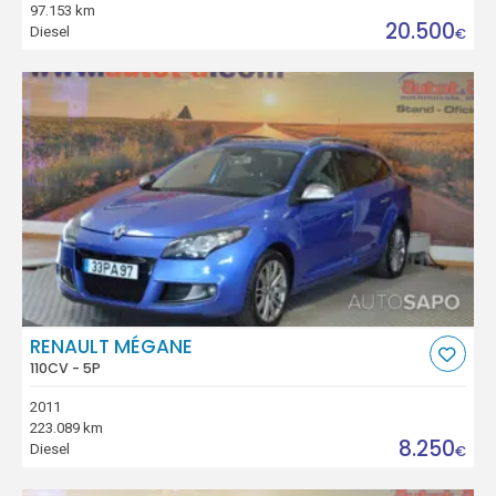
97.153 km
20.500
Diesel
€
RENAULT MÉGANE
110CV - 5P
2011
223.089 km
8.250
Diesel
€