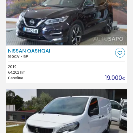
NISSAN QASHQAI
160CV - 5P
2019
64.202 km
19.000
Gasolina
€