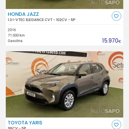
HONDA JAZZ
1.3 I-VTEC ELEGANCE CVT - 102CV - 5P
2016
71.000 km
15.970
Gasolina
€
TOYOTA YARIS
116CV - 5P