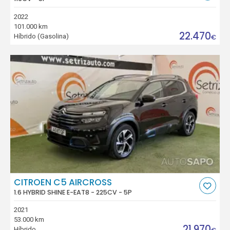
2022
101.000 km
22.470
Híbrido (Gasolina)
€
CITROEN C5 AIRCROSS
1.6 HYBRID SHINE E-EAT8 - 225CV - 5P
2021
53.000 km
21.970
Híbrido