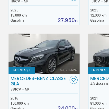
116CV - 5P
101CV - 5P
2025
2025
13.000 km
12.000 km
27.950
Gasolina
Gasolina
€
EM DESTAQUE
EM DESTAQ
MERCEDES-BENZ CLASSE
MERCED
GLA
43 4MATIC
381CV - 5P
2016
2021
150.000 km
81.000 km
34.000
Gasolina
Gasolina