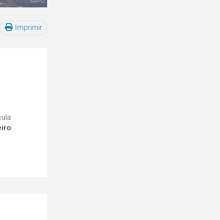
Imprimir
cula
eiro