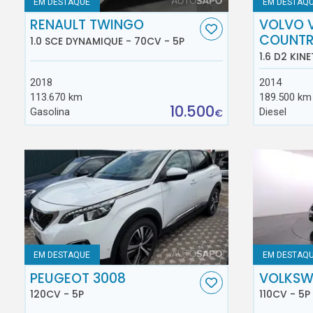
EM DESTAQUE
EM DESTAQ
RENAULT TWINGO
VOLVO 
COUNT
1.0 SCE DYNAMIQUE - 70CV - 5P
1.6 D2 KINE
2018
2014
113.670 km
189.500 km
10.500
Gasolina
Diesel
€
EM DESTAQUE
EM DESTAQ
PEUGEOT 3008
VOLKSW
120CV - 5P
110CV - 5P