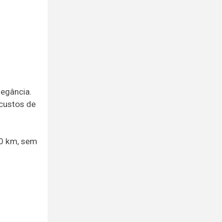
legância.
 custos de
00 km, sem