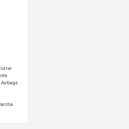
Correr
ante
, Airbags
Marcha