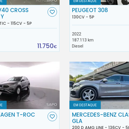
UE
EM DESTAQUE
V40 CROSS
PEUGEOT 308
RY
130CV - 5P
TIC - 115CV - 5P
2022
187.113 km
11.750
Diesel
€
UE
EM DESTAQUE
AGEN T-ROC
MERCEDES-BENZ CLA
GLA
200 D AMG LINE - 136CV - 5