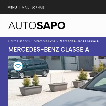
MENU
MAIL
JORNAIS
Carros usados
Mercedes-Benz
Mercedes-Benz Classe A
MERCEDES-BENZ CLASSE A