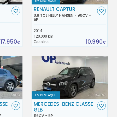
EM DESTAQUE
RENAULT CAPTUR
0.9 TCE HELLY HANSEN - 90CV -
5P
2014
120.000 km
17.950
10.990
Gasolina
€
€
EM DESTAQUE
SSE
MERCEDES-BENZ CLASSE
GLB
P
116CV - 5P