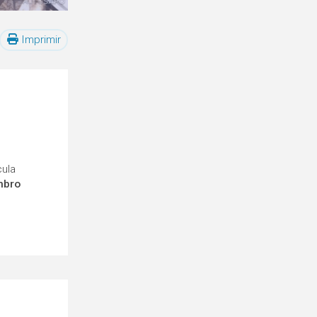
Imprimir
cula
mbro