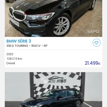
BMW SÉRIE 3
318 D TOURING - 150CV - 5P
2020
128.215 km
21.499
Diesel
€