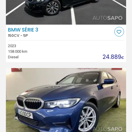
BMW SÉRIE 3
150CV - 5P
2023
158.000 km
24.889
Diesel
€