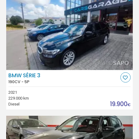
BMW SÉRIE 3
190CV - 5P
2021
229.000 km
19.900
Diesel
€