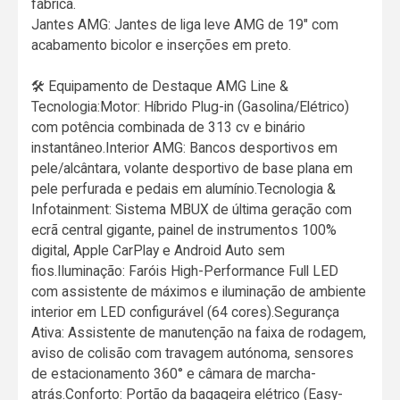
fábrica.
Jantes AMG: Jantes de liga leve AMG de 19" com
acabamento bicolor e inserções em preto.
🛠️ Equipamento de Destaque AMG Line &
Tecnologia:Motor: Híbrido Plug-in (Gasolina/Elétrico)
com potência combinada de 313 cv e binário
instantâneo.Interior AMG: Bancos desportivos em
pele/alcântara, volante desportivo de base plana em
pele perfurada e pedais em alumínio.Tecnologia &
Infotainment: Sistema MBUX de última geração com
ecrã central gigante, painel de instrumentos 100%
digital, Apple CarPlay e Android Auto sem
fios.Iluminação: Faróis High-Performance Full LED
com assistente de máximos e iluminação de ambiente
interior em LED configurável (64 cores).Segurança
Ativa: Assistente de manutenção na faixa de rodagem,
aviso de colisão com travagem autónoma, sensores
de estacionamento 360° e câmara de marcha-
atrás.Conforto: Portão da bagageira elétrico (Easy-