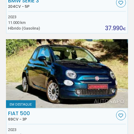
BMW SÉRIE 3
204CV - 5P
2023
11.000 km
37.990
Híbrido (Gasolina)
€
EM DESTAQUE
FIAT 500
69CV - 3P
2023