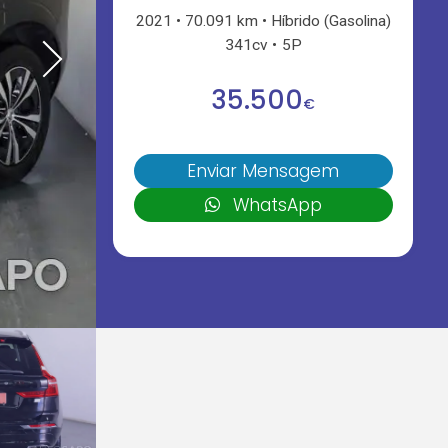
2021
70.091 km
Híbrido (Gasolina)
341cv
5P
35.500
€
Enviar Mensagem
WhatsApp