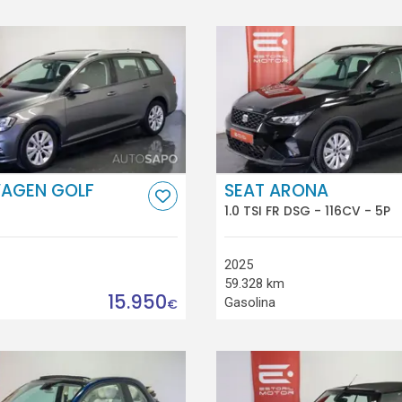
AGEN GOLF
SEAT ARONA
1.0 TSI FR DSG - 116CV - 5P
2025
59.328 km
15.950
Gasolina
€