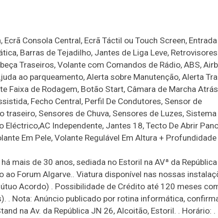
, Ecrã Consola Central, Ecrã Táctil ou Touch Screen, Entrad
ica, Barras de Tejadilho, Jantes de Liga Leve, Retrovisores
abeça Traseiros, Volante com Comandos de Rádio, ABS, Air
 Ajuda ao parqueamento, Alerta sobre Manutenção, Alerta Tr
nte Faixa de Rodagem, Botão Start, Câmara de Marcha Atrás
istida, Fecho Central, Perfil De Condutores, Sensor de
o traseiro, Sensores de Chuva, Sensores de Luzes, Sistema
 Eléctrico,AC Independente, Jantes 18, Tecto De Abrir Pan
Volante Em Pele, Volante Regulável Em Altura + Profundidade
há mais de 30 anos, sediada no Estoril na AVª da República
o ao Forum Algarve.. Viatura disponível nas nossas instala
útuo Acordo) . Possibilidade de Crédito até 120 meses c
. . Nota: Anúncio publicado por rotina informática, confir
and na Av. da República JN 26, Alcoitão, Estoril. . Horário: 