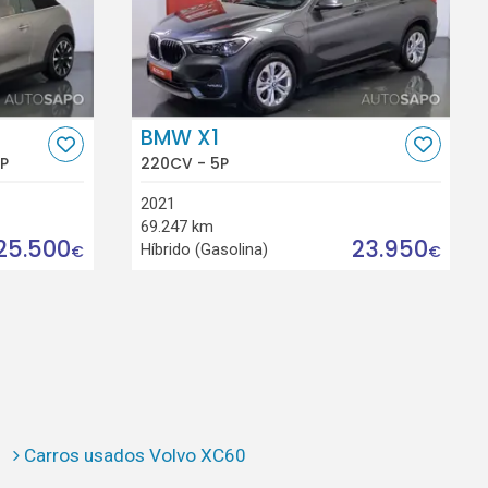
BMW X1
P
220CV - 5P
2021
69.247 km
25.500
23.950
Híbrido (Gasolina)
€
€
Carros usados Volvo XC60