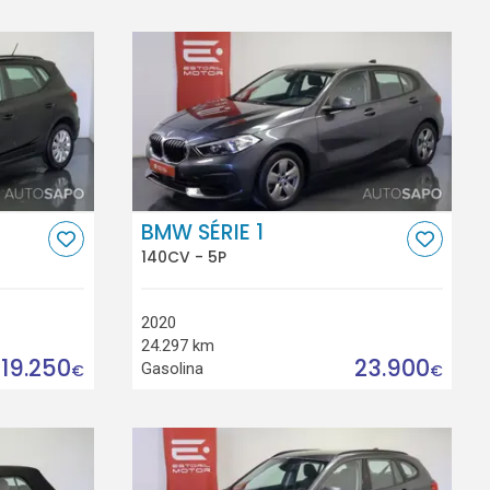
BMW SÉRIE 1
140CV - 5P
2020
24.297 km
19.250
23.900
Gasolina
€
€