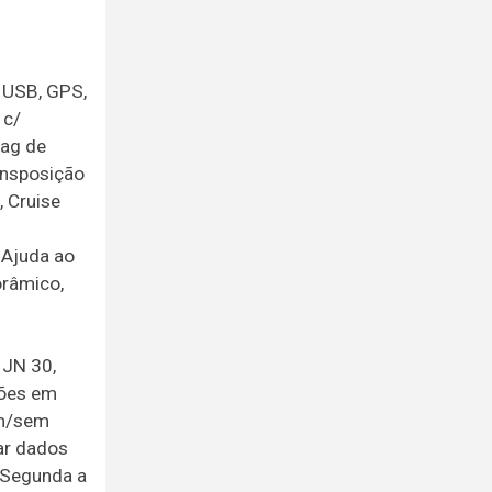
a USB, GPS,
 c/
bag de
ansposição
, Cruise
 Ajuda ao
orâmico,
 JN 30,
ções em
om/sem
mar dados
. Segunda a