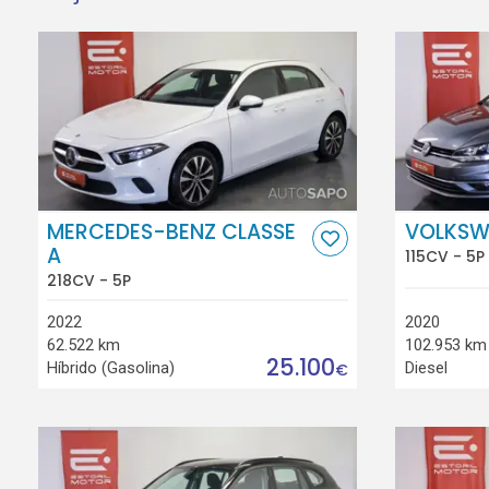
MERCEDES-BENZ CLASSE
VOLKSW
A
115CV - 5P
218CV - 5P
2022
2020
62.522 km
102.953 km
25.100
Híbrido (Gasolina)
Diesel
€