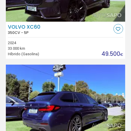
VOLVO XC60
350CV - 5P
2024
33.000 km
49.500
Híbrido (Gasolina)
€