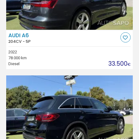
AUDI A6
204CV - 5P
2022
78.000 km
33.500
Diesel
€