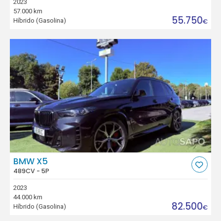
2023
57.000 km
55.750
Híbrido (Gasolina)
€
BMW X5
489CV - 5P
2023
44.000 km
82.500
Híbrido (Gasolina)
€