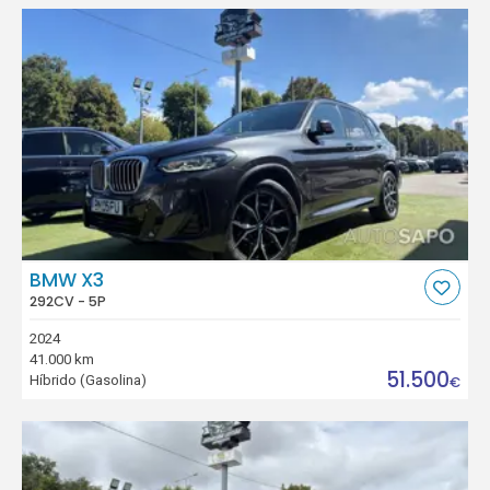
BMW X3
292CV - 5P
2024
41.000 km
51.500
Híbrido (Gasolina)
€