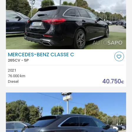
MERCEDES-BENZ CLASSE C
265CV - 5P
2021
76.000 km
40.750
Diesel
€