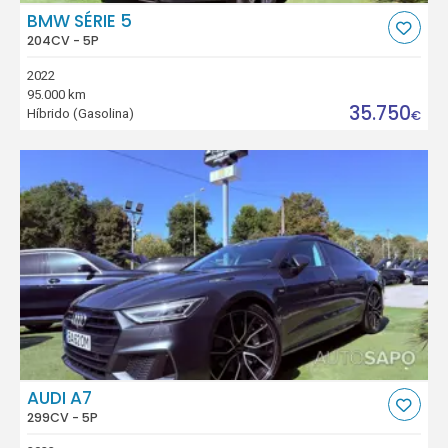
BMW SÉRIE 5
204CV - 5P
2022
95.000 km
35.750
Híbrido (Gasolina)
€
AUDI A7
299CV - 5P