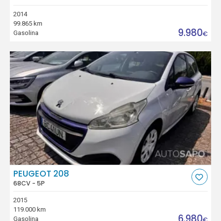
2014
99.865 km
9.980
Gasolina
€
PEUGEOT 208
68CV - 5P
2015
119.000 km
6.980
Gasolina
€