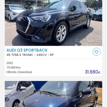
AUDI Q3 SPORTBACK
45 TFSIE S TRONIC - 245CV - 5P
2022
75.000 km
31.680
Híbrido (Gasolina)
€