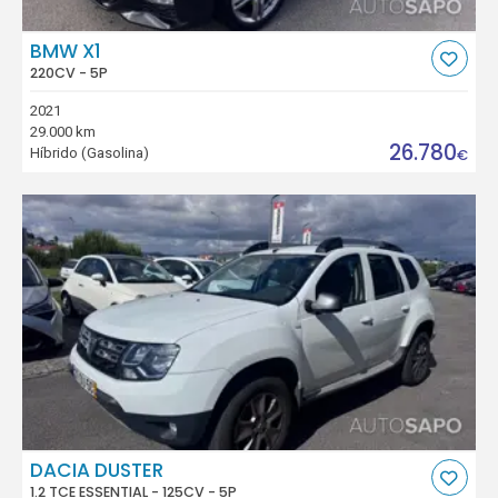
BMW X1
220CV - 5P
2021
29.000 km
26.780
Híbrido (Gasolina)
€
DACIA DUSTER
1.2 TCE ESSENTIAL - 125CV - 5P