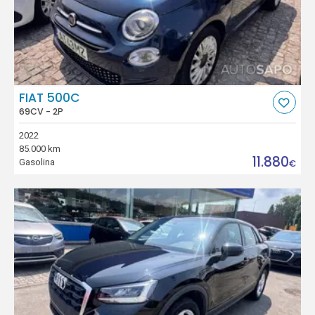
FIAT 500C
69CV - 2P
2022
85.000 km
11.880
Gasolina
€