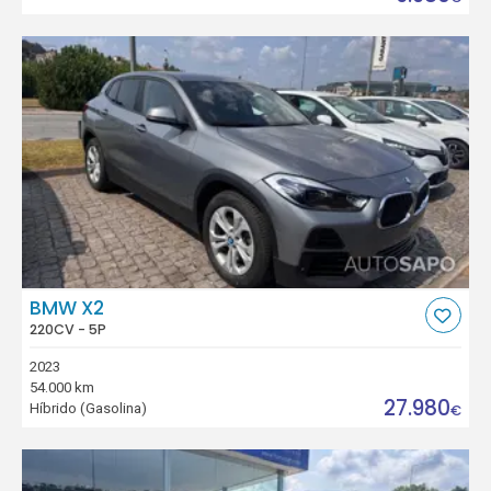
BMW X2
220CV - 5P
2023
54.000 km
27.980
Híbrido (Gasolina)
€