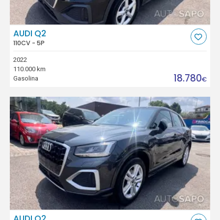
AUDI Q2
110CV - 5P
2022
110.000 km
18.780
Gasolina
€
AUDI Q2