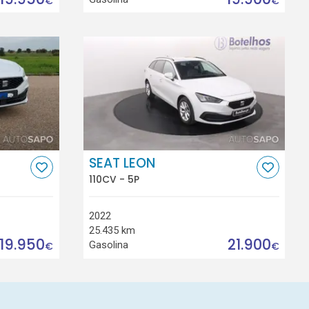
€
€
SEAT LEON
110CV - 5P
2022
25.435 km
19.950
21.900
Gasolina
€
€