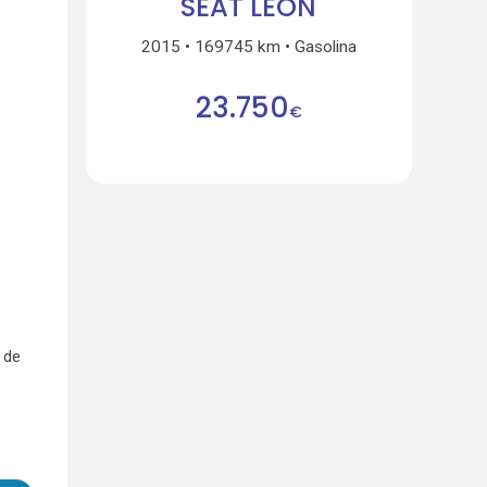
SEAT LEON
2015
169745 km
Gasolina
23.750
€
 de