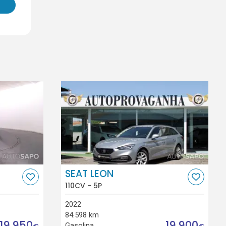
SEAT LEON
110CV - 5P
2022
84.598 km
19.950
19.900
Gasolina