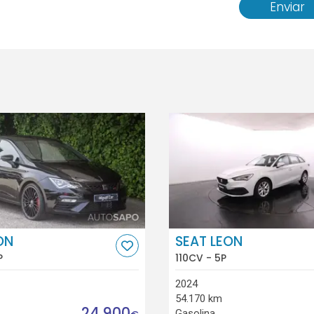
Enviar
ON
SEAT LEON
P
110CV - 5P
2024
54.170 km
24.900
Gasolina