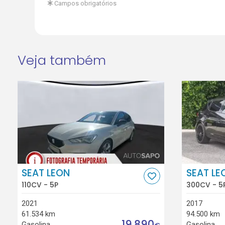
Campos obrigatórios
Veja também
SEAT LEON
SEAT LE
110CV - 5P
300CV - 5
2021
2017
61.534 km
94.500 km
19.890
Gasolina
Gasolina