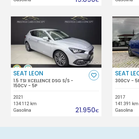
€
SEAT LEON
SEAT LE
1.5 TSI XCELLENCE DSG S/S -
300CV - 5
150CV - 5P
2021
2017
134.112 km
141.391 km
21.950
Gasolina
Gasolina
€