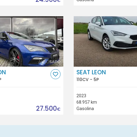
€
ON
SEAT LEON
P
110CV - 5P
2023
68.957 km
27.500
Gasolina
€