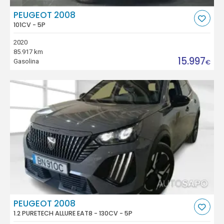
PEUGEOT 2008
101CV - 5P
2020
85.917 km
15.997
Gasolina
€
PEUGEOT 2008
1.2 PURETECH ALLURE EAT8 - 130CV - 5P