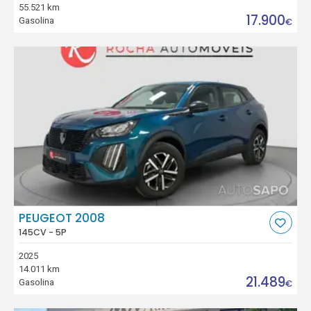
55.521 km
17.900
Gasolina
€
PEUGEOT 2008
145CV - 5P
2025
14.011 km
21.489
Gasolina
€