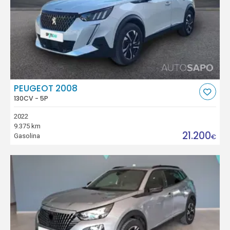
PEUGEOT 2008
130CV - 5P
2022
9.375 km
21.200
Gasolina
€