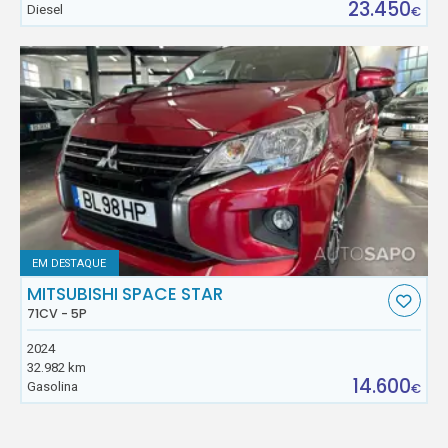
23.450
Diesel
€
EM DESTAQUE
MITSUBISHI SPACE STAR
71CV - 5P
2024
32.982 km
14.600
Gasolina
€