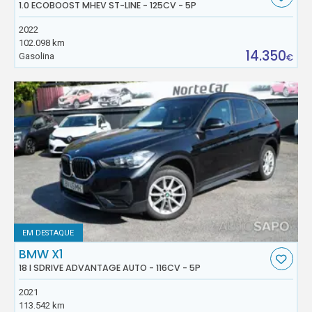
1.0 ECOBOOST MHEV ST-LINE - 125CV - 5P
2022
102.098 km
14.350
Gasolina
€
EM DESTAQUE
BMW X1
18 I SDRIVE ADVANTAGE AUTO - 116CV - 5P
2021
113.542 km