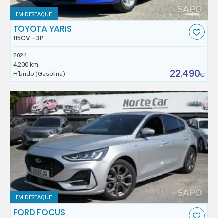
EM DESTAQUE
TOYOTA YARIS
115CV - 3P
2024
4.200 km
22.490
Híbrido (Gasolina)
€
EM DESTAQUE
FORD FOCUS