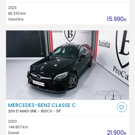
2023
83.355 km
15.990
Gasolina
€
MERCEDES-BENZ CLASSE C
200 D AMG LINE - 160CV - 5P
2020
144.837 km
21.900
Diesel
€