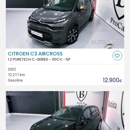
CITROEN C3 AIRCROSS
1.2 PURETECH C-SERIES - 110CV - 5P
2022
72.211 km
12.900
Gasolina
€