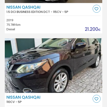
NISSAN QASHQAI
1.5 DCI BUSINESS EDITION DCT - 115CV - 5P
2019
75.789 km
21.200
Diesel
€
NISSAN QASHQAI
110CV - 5P