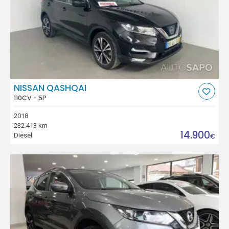
NISSAN QASHQAI
110CV - 5P
2018
232.413 km
14.900
Diesel
€