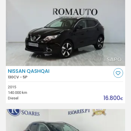
NISSAN QASHQAI
130CV - 5P
2015
140.000 km
16.800
Diesel
€