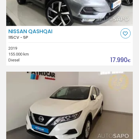
NISSAN QASHQAI
115CV - 5P
2019
155.000 km
17.990
Diesel
€