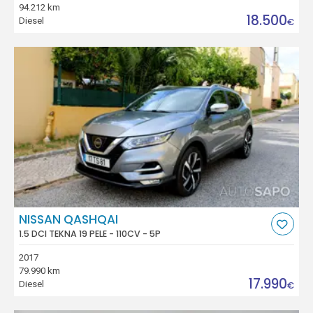
94.212 km
18.500
Diesel
€
NISSAN QASHQAI
1.5 DCI TEKNA 19 PELE - 110CV - 5P
2017
79.990 km
17.990
Diesel
€