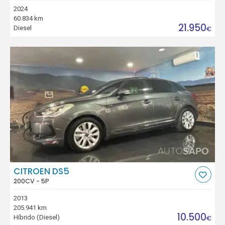
2024
60.834 km
21.950
Diesel
€
CITROEN DS5
200CV - 5P
2013
205.941 km
10.500
Híbrido (Diesel)
€