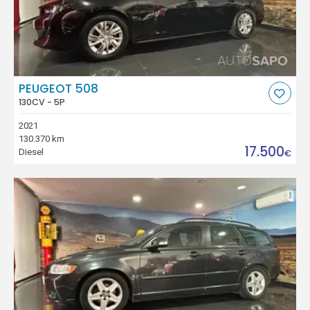
PEUGEOT 508
130CV - 5P
2021
130.370 km
17.500
Diesel
€