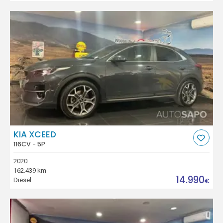
KIA XCEED
116CV - 5P
2020
162.439 km
14.990
Diesel
€