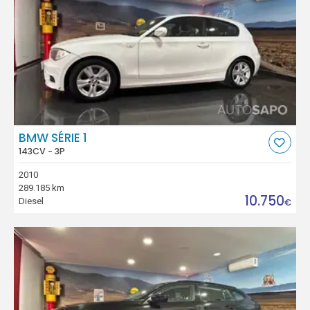
BMW SÉRIE 1
143CV - 3P
2010
289.185 km
10.750
Diesel
€