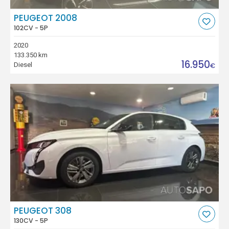
PEUGEOT 2008
102CV - 5P
2020
133.350 km
16.950
Diesel
€
PEUGEOT 308
130CV - 5P