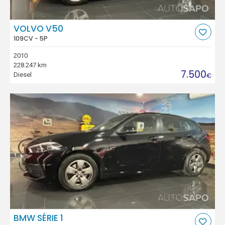
VOLVO V50
109CV - 5P
2010
228.247 km
7.500
Diesel
€
BMW SÉRIE 1