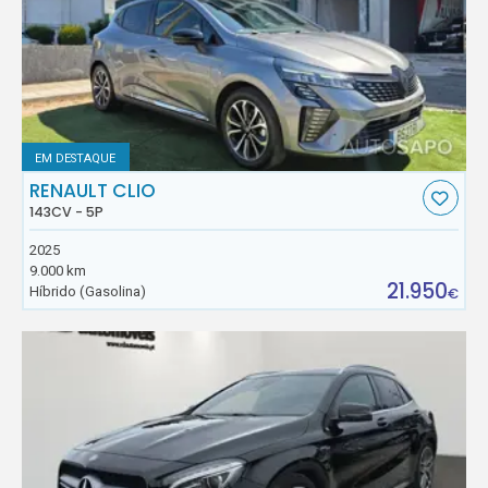
EM DESTAQUE
RENAULT CLIO
143CV - 5P
2025
9.000 km
21.950
Híbrido (Gasolina)
€