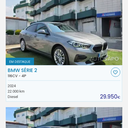
EM DESTAQUE
BMW SÉRIE 2
116CV - 4P
2024
22.000 km
29.950
Diesel
€