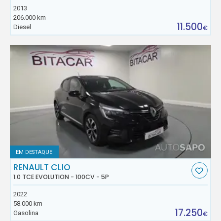
2013
206.000 km
11.500
Diesel
€
EM DESTAQUE
RENAULT CLIO
1.0 TCE EVOLUTION - 100CV - 5P
2022
58.000 km
17.250
Gasolina
€