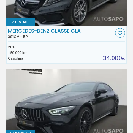
EM DESTAQUE
MERCEDES-BENZ CLASSE GLA
381CV - 5P
2016
150.000 km
34.000
Gasolina
€