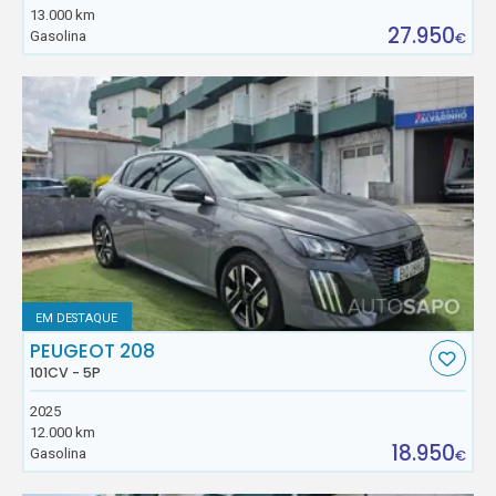
13.000 km
27.950
Gasolina
€
EM DESTAQUE
PEUGEOT 208
101CV - 5P
2025
12.000 km
18.950
Gasolina
€