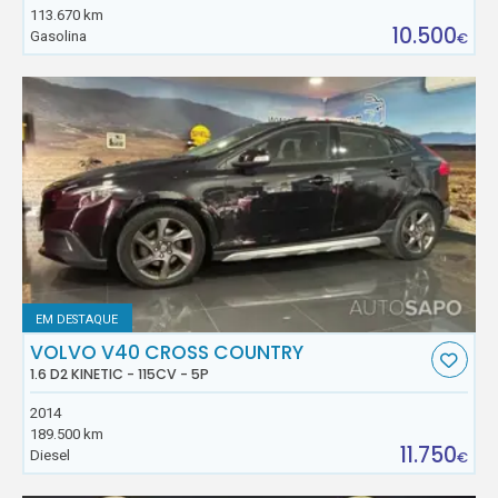
113.670 km
10.500
Gasolina
€
EM DESTAQUE
VOLVO V40 CROSS COUNTRY
1.6 D2 KINETIC - 115CV - 5P
2014
189.500 km
11.750
Diesel
€