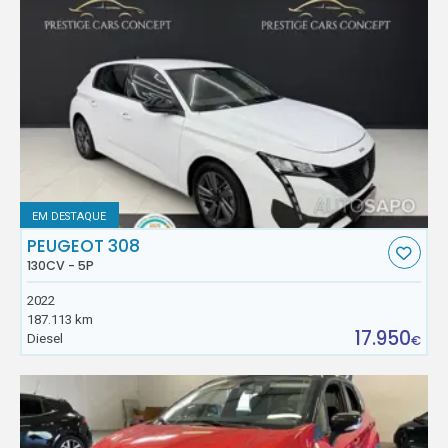
EM DESTAQUE
PEUGEOT 308
130CV - 5P
2022
187.113 km
17.950
Diesel
€