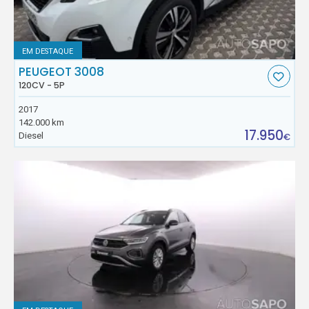
EM DESTAQUE
PEUGEOT 3008
120CV - 5P
2017
142.000 km
17.950
Diesel
€