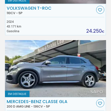
EM DESTAQUE
VOLKSWAGEN T-ROC
110CV - 5P
2024
43.171 km
24.250
Gasolina
€
EM DESTAQUE
MERCEDES-BENZ CLASSE GLA
200 D AMG LINE - 136CV - 5P