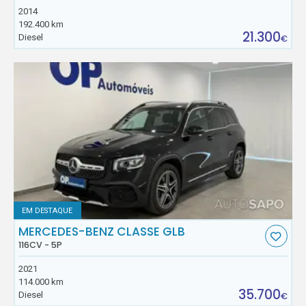
2014
192.400 km
21.300
Diesel
€
EM DESTAQUE
MERCEDES-BENZ CLASSE GLB
116CV - 5P
2021
114.000 km
35.700
Diesel
€