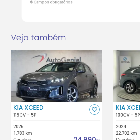
Campos obrigatórios
Veja também
KIA XCEED
KIA XCE
115CV - 5P
100CV - 5P
2026
2024
1.783 km
22.702 km
24.990
Gasolina
Gasolina