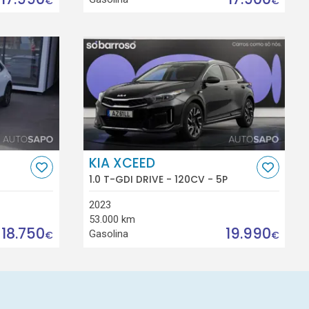
€
€
KIA XCEED
1.0 T-GDI DRIVE - 120CV - 5P
2023
53.000 km
18.750
19.990
Gasolina
€
€