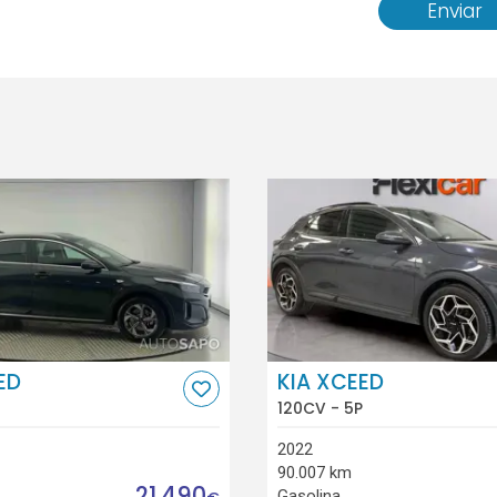
Enviar
ED
KIA XCEED
120CV - 5P
2022
90.007 km
21.490
Gasolina