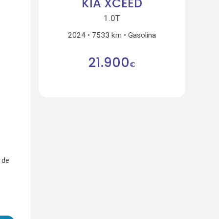
KIA XCEED
1.0T
2024
7533 km
Gasolina
21.900
€
 de