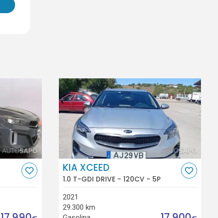
KIA XCEED
1.0 T-GDI DRIVE - 120CV - 5P
2021
29.300 km
17.990
17.900
Gasolina