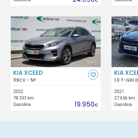
€
KIA XCEED
KIA XCE
119CV - 5P
1.0 T-GDI 
2022
2021
78.333 km
27.656 km
19.950
Gasolina
Gasolina
€