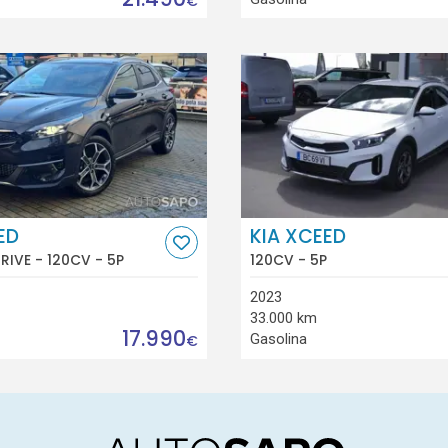
€
ED
KIA XCEED
DRIVE - 120CV - 5P
120CV - 5P
2023
33.000 km
17.990
Gasolina
€