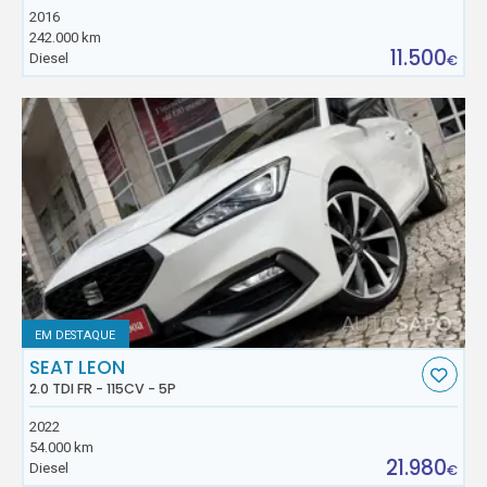
2016
242.000 km
11.500
Diesel
€
EM DESTAQUE
SEAT LEON
2.0 TDI FR - 115CV - 5P
2022
54.000 km
21.980
Diesel
€