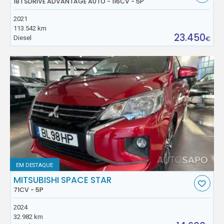
18 I SDRIVE ADVANTAGE AUTO - 116CV - 5P
2021
113.542 km
23.450
Diesel
€
EM DESTAQUE
MITSUBISHI SPACE STAR
71CV - 5P
2024
32.982 km