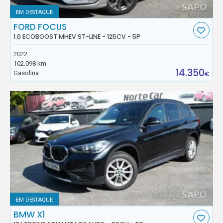
EM DESTAQUE
FORD FOCUS
1.0 ECOBOOST MHEV ST-LINE - 125CV - 5P
2022
102.098 km
14.350
Gasolina
€
EM DESTAQUE
BMW X1