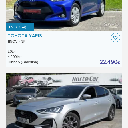
EM DESTAQUE
TOYOTA YARIS
115CV - 3P
2024
4.200 km
22.490
Híbrido (Gasolina)
€