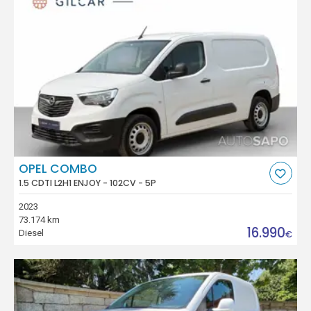
OPEL COMBO
1.5 CDTI L2H1 ENJOY - 102CV - 5P
2023
73.174 km
16.990
Diesel
€