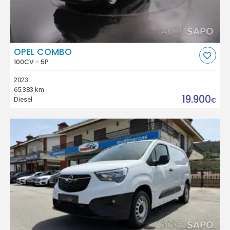
OPEL COMBO
100CV - 5P
2023
65.383 km
19.900
Diesel
€