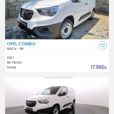
OPEL COMBO
102CV - 5P
2021
86.740 km
17.990
Diesel
€