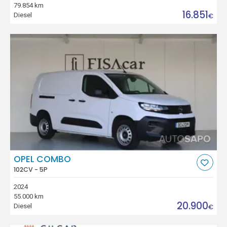
79.854 km
16.851
Diesel
€
OPEL COMBO
102CV - 5P
2024
55.000 km
20.900
Diesel
€