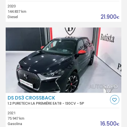
2020
144.837 km
21.900
Diesel
€
DS DS3 CROSSBACK
1.2 PURETECH LA PREMIÈRE EAT8 - 130CV - 5P
2021
75.947 km
16.500
Gasolina
€