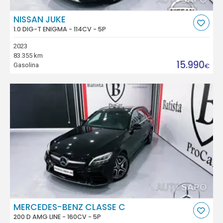
NISSAN JUKE
1.0 DIG-T ENIGMA - 114CV - 5P
2023
83.355 km
15.990
Gasolina
€
MERCEDES-BENZ CLASSE C
200 D AMG LINE - 160CV - 5P