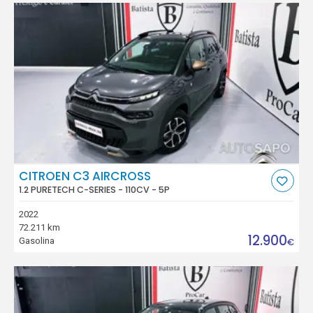
CITROEN C3 AIRCROSS
1.2 PURETECH C-SERIES - 110CV - 5P
2022
72.211 km
12.900
Gasolina
€