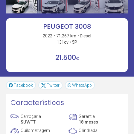
PEUGEOT 3008
2022
71.267 km
Diesel
131cv
5P
21.500
€
Facebook
Twitter
WhatsApp
Características
Carroçaria
Garantia
SUV/TT
18 meses
Quilometragem
Cilindrada