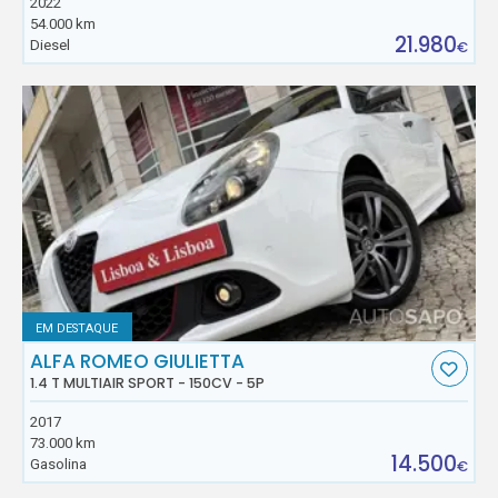
2022
54.000 km
21.980
Diesel
€
EM DESTAQUE
ALFA ROMEO GIULIETTA
1.4 T MULTIAIR SPORT - 150CV - 5P
2017
73.000 km
14.500
Gasolina
€