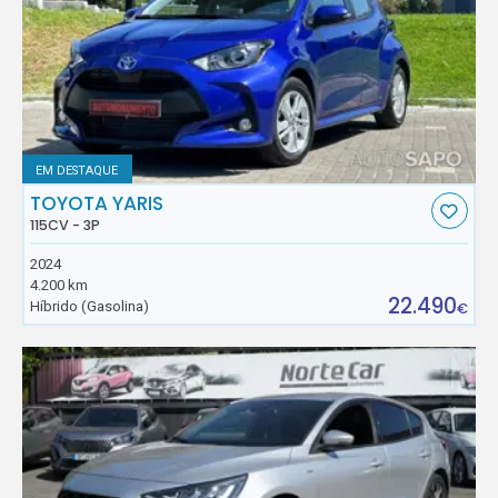
EM DESTAQUE
TOYOTA YARIS
115CV - 3P
2024
4.200 km
22.490
Híbrido (Gasolina)
€