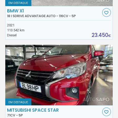
EM DESTAQUE
BMW X1
18 I SDRIVE ADVANTAGE AUTO - 116CV - 5P
2021
113.542 km
23.450
Diesel
€
EM DESTAQUE
MITSUBISHI SPACE STAR
71CV - 5P