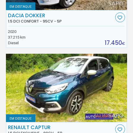
EM DESTAQUE
DACIA DOKKER
1.5 DCI CONFORT - 95CV - 5P
2020
37.215 km
17.450
Diesel
€
EM DESTAQUE
RENAULT CAPTUR