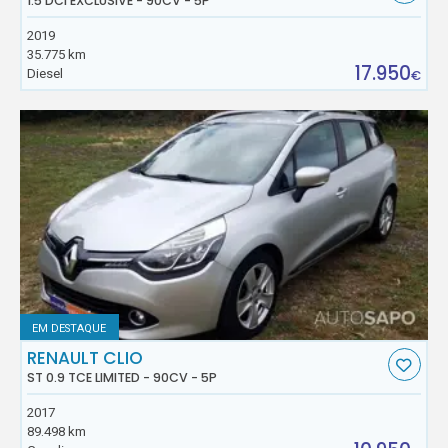
1.5 DCI EXCLUSIVE - 90CV - 5P
2019
35.775 km
17.950
Diesel
€
EM DESTAQUE
RENAULT CLIO
ST 0.9 TCE LIMITED - 90CV - 5P
2017
89.498 km