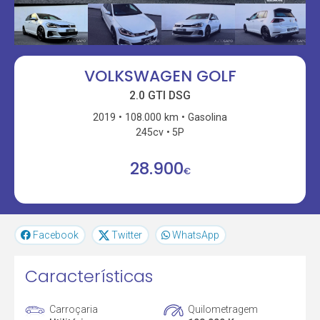
VOLKSWAGEN GOLF
2.0 GTI DSG
2019
108.000 km
Gasolina
245cv
5P
28.900
€
Facebook
Twitter
WhatsApp
Características
Carroçaria
Quilometragem