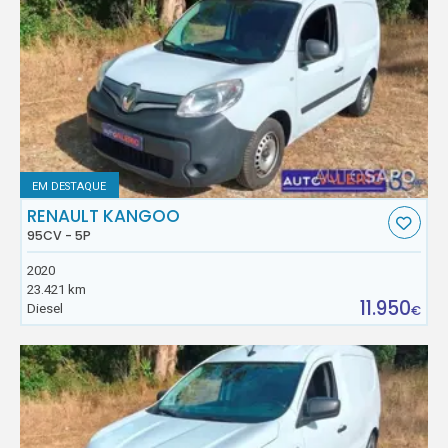
EM DESTAQUE
RENAULT KANGOO
95CV - 5P
2020
23.421 km
11.950
Diesel
€