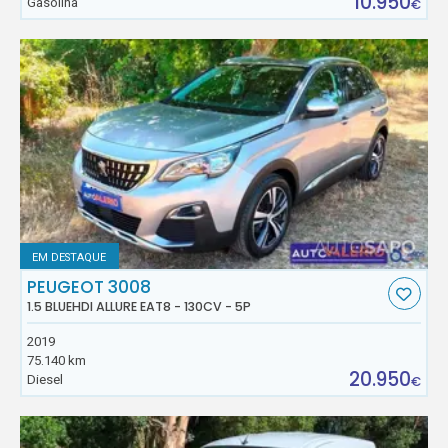
10.950
Gasolina
€
EM DESTAQUE
PEUGEOT 3008
1.5 BLUEHDI ALLURE EAT8 - 130CV - 5P
2019
75.140 km
20.950
Diesel
€