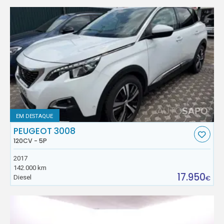
EM DESTAQUE
PEUGEOT 3008
120CV - 5P
2017
142.000 km
17.950
Diesel
€