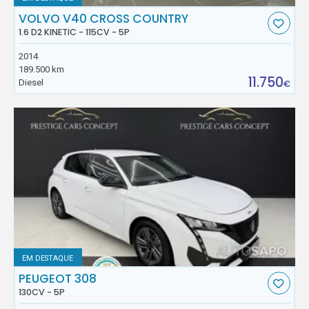
VOLVO V40 CROSS COUNTRY
1.6 D2 KINETIC - 115CV - 5P
2014
189.500 km
11.750
Diesel
€
EM DESTAQUE
PEUGEOT 308
130CV - 5P