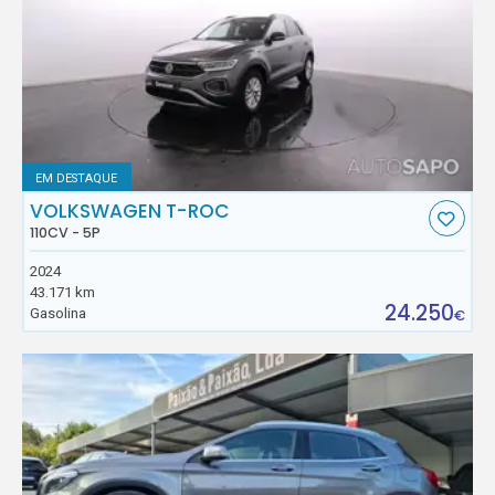
EM DESTAQUE
VOLKSWAGEN T-ROC
110CV - 5P
2024
43.171 km
24.250
Gasolina
€