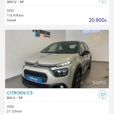
130CV - 5P
2022
113.978 km
20.900
Diesel
€
CITROEN C3
83CV - 5P
2022
21.129 km