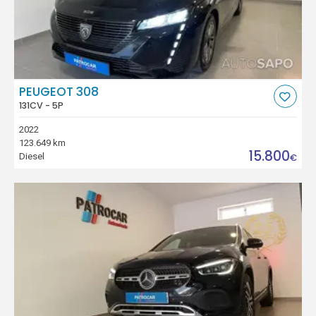
PEUGEOT 308
131CV - 5P
2022
123.649 km
15.800
Diesel
€