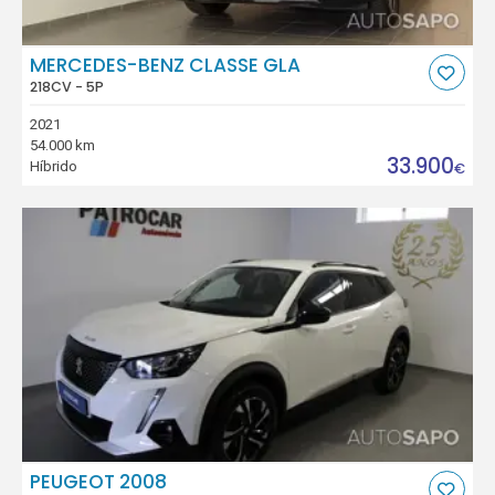
MERCEDES-BENZ CLASSE GLA
218CV - 5P
2021
54.000 km
33.900
Híbrido
€
PEUGEOT 2008