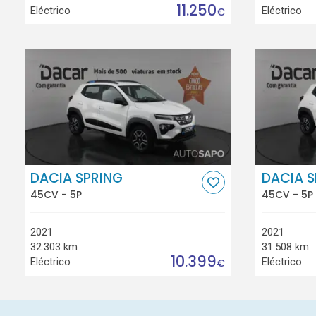
11.250
Eléctrico
Eléctrico
€
DACIA SPRING
DACIA S
45CV - 5P
45CV - 5P
2021
2021
32.303 km
31.508 km
10.399
Eléctrico
Eléctrico
€