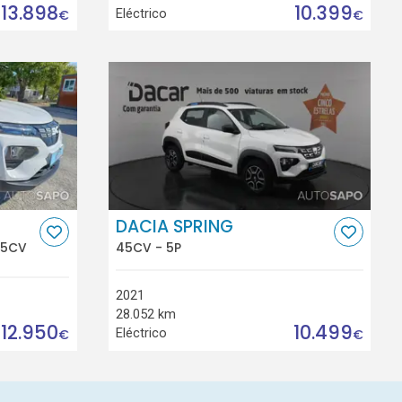
13.898
10.399
Eléctrico
€
€
DACIA SPRING
45CV
45CV - 5P
2021
28.052 km
12.950
10.499
Eléctrico
€
€