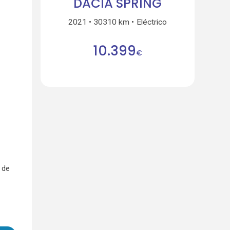
DACIA SPRING
2021
30310 km
Eléctrico
10.399
€
 de