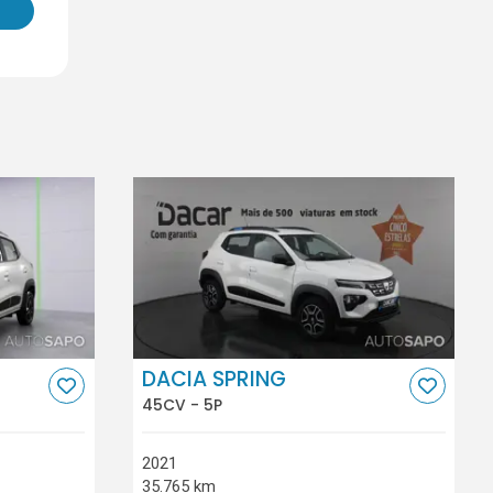
DACIA SPRING
45CV - 5P
2021
35.765 km