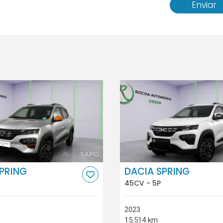
Enviar
PRING
DACIA SPRING
45CV - 5P
2023
15.514 km