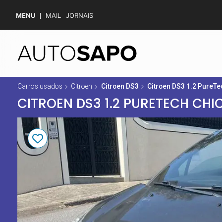
MENU
MAIL
JORNAIS
Carros usados
Citroen
Citroen DS3
Citroen DS3 1.2 PureTe
CITROEN DS3 1.2 PURETECH CHI