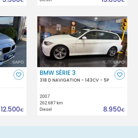
€
€
BMW SÉRIE 3
318 D NAVIGATION - 143CV - 5P
2007
262.687 km
12.500
8.950
Diesel
€
€