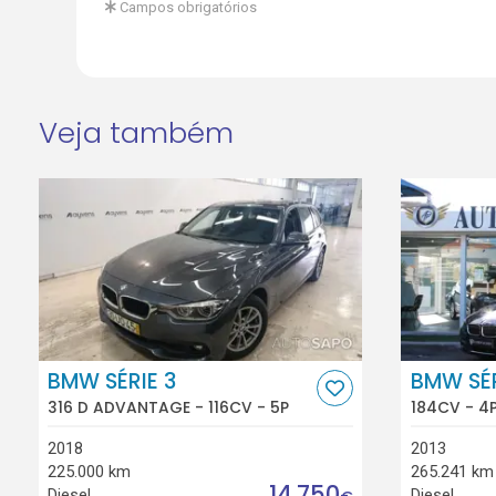
Campos obrigatórios
Veja também
BMW SÉRIE 3
BMW SÉR
316 D ADVANTAGE - 116CV - 5P
184CV - 4
2018
2013
225.000 km
265.241 km
14.750
Diesel
Diesel