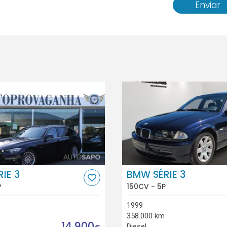
Enviar
IE 3
BMW SÉRIE 3
P
150CV - 5P
1999
358.000 km
14.900
Diesel