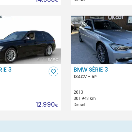
€
IE 3
BMW SÉRIE 3
P
184CV - 5P
2013
301.943 km
12.990
Diesel
€