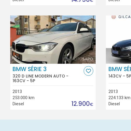
€
BMW SÉRIE 3
BMW SÉR
320 D LINE MODERN AUTO -
143CV - 5
163CV - 5P
2013
2013
253.000 km
224.133 km
12.900
Diesel
Diesel
€