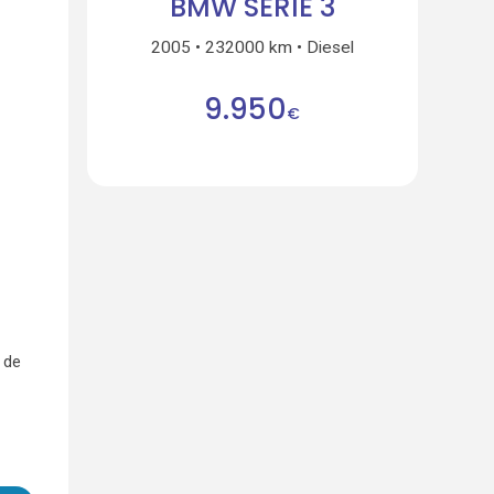
BMW SÉRIE 3
2005
232000 km
Diesel
9.950
€
 de