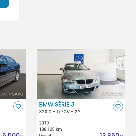
BMW SÉRIE 3
320 D - 177CV - 2P
2010
188.108 km
5.500
13.850
Diesel