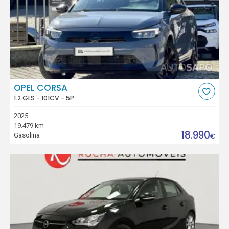
OPEL CORSA
1.2 GLS - 101CV - 5P
2025
19.479 km
18.990
Gasolina
€