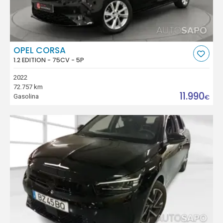
OPEL CORSA
1.2 EDITION - 75CV - 5P
2022
72.757 km
11.990
Gasolina
€