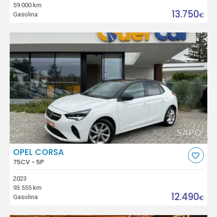
59.000 km
13.750
Gasolina
€
OPEL CORSA
75CV - 5P
2023
93.555 km
12.490
Gasolina
€