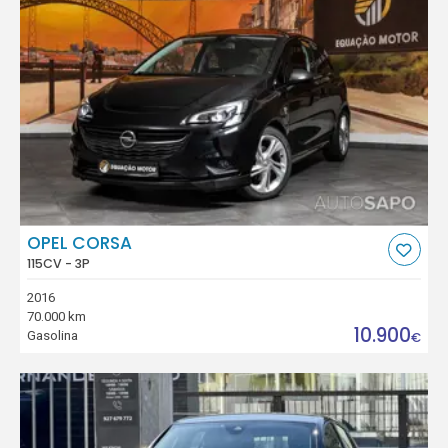
OPEL CORSA
115CV - 3P
2016
70.000 km
10.900
Gasolina
€