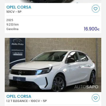
OPEL CORSA
101CV - 5P
2025
9.253 km
16.900
Gasolina
€
OPEL CORSA
1.2 T ELEGANCE - 100CV - 5P