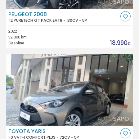
PEUGEOT 2008
1.2 PURETECH GT PACK EAT8 - 130CV - 5P
2022
32.000 km
18.990
Gasolina
€
TOYOTA YARIS
1.0 VVT-I COMFORT PLUS - 72CV - 5P