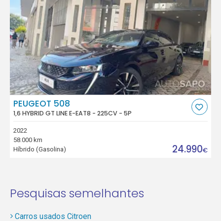
PEUGEOT 508
1,6 HYBRID GT LINE E-EAT8 - 225CV - 5P
2022
58.000 km
24.990
Híbrido (Gasolina)
€
Pesquisas semelhantes
Carros usados Citroen