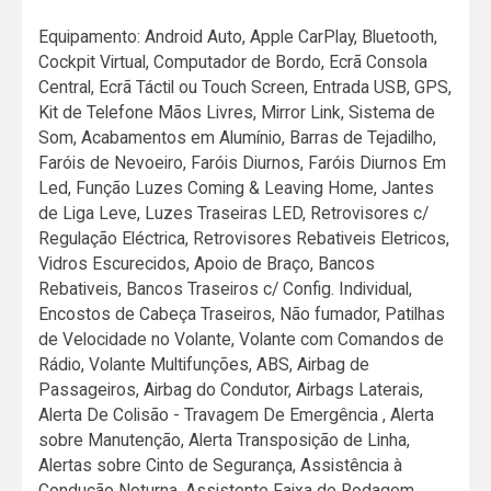
Equipamento: Android Auto, Apple CarPlay, Bluetooth,
Cockpit Virtual, Computador de Bordo, Ecrã Consola
Central, Ecrã Táctil ou Touch Screen, Entrada USB, GPS,
Kit de Telefone Mãos Livres, Mirror Link, Sistema de
Som, Acabamentos em Alumínio, Barras de Tejadilho,
Faróis de Nevoeiro, Faróis Diurnos, Faróis Diurnos Em
Led, Função Luzes Coming & Leaving Home, Jantes
de Liga Leve, Luzes Traseiras LED, Retrovisores c/
Regulação Eléctrica, Retrovisores Rebativeis Eletricos,
Vidros Escurecidos, Apoio de Braço, Bancos
Rebativeis, Bancos Traseiros c/ Config. Individual,
Encostos de Cabeça Traseiros, Não fumador, Patilhas
de Velocidade no Volante, Volante com Comandos de
Rádio, Volante Multifunções, ABS, Airbag de
Passageiros, Airbag do Condutor, Airbags Laterais,
Alerta De Colisão - Travagem De Emergência , Alerta
sobre Manutenção, Alerta Transposição de Linha,
Alertas sobre Cinto de Segurança, Assistência à
Condução Noturna, Assistente Faixa de Rodagem,