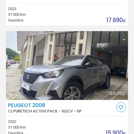
2023
37.000 km
17.690
Gasolina
€
PEUGEOT 2008
1.2 PURETECH ACTIVE PACK - 102CV - 5P
2022
31.000 km
15.900
Gasolina
€