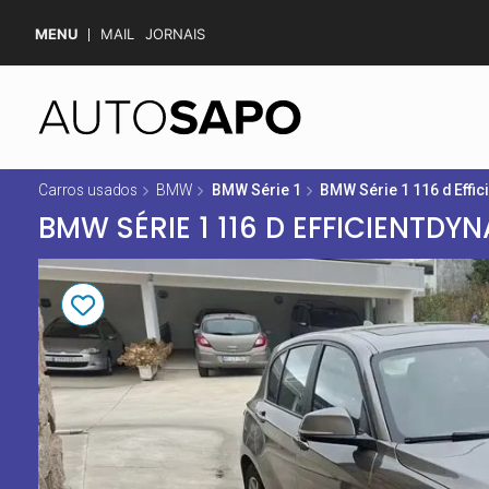
MENU
MAIL
JORNAIS
Carros usados
BMW
BMW Série 1
BMW Série 1 116 d Effic
BMW SÉRIE 1 116 D EFFICIENTDY