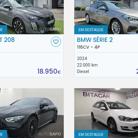
UE
EM DESTAQUE
T 208
BMW SÉRIE 2
116CV - 4P
2024
22.000 km
18.950
Diesel
€
UE
EM DESTAQUE