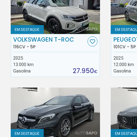
EM DESTAQUE
EM DESTAQ
VOLKSWAGEN T-ROC
PEUGEO
116CV - 5P
101CV - 5P
2025
2025
13.000 km
12.000 km
27.950
Gasolina
Gasolina
€
EM DESTAQUE
EM DESTAQ